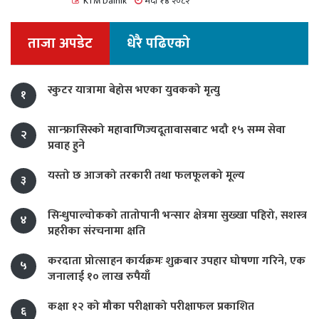
KTM Dainik
भदौ १४ २०८२
ताजा अपडेट
धेरै पढिएको
स्कुटर यात्रामा बेहोस भएका युवकको मृत्यु
१
सान्फ्रासिस्को महावाणिज्यदूतावासबाट भदौ १५ सम्म सेवा
२
प्रवाह हुने
यस्तो छ आजको तरकारी तथा फलफूलको मूल्य
३
सिन्धुपाल्चोकको तातोपानी भन्सार क्षेत्रमा सुख्खा पहिरो, सशस्त्र
४
प्रहरीका संरचनामा क्षति
करदाता प्रोत्साहन कार्यक्रमः शुक्रबार उपहार घोषणा गरिने, एक
५
जनालाई १० लाख रुपैयाँ
कक्षा १२ को मौका परीक्षाको परीक्षाफल प्रकाशित
६