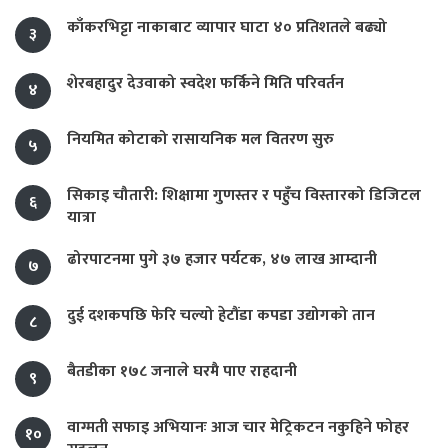
काँकरभिट्टा नाकाबाट व्यापार घाटा ४० प्रतिशतले बढ्यो
३
शेरबहादुर देउवाको स्वदेश फर्किने मिति परिवर्तन
४
नियमित कोटाको रासायनिक मल वितरण सुरु
५
सिकाइ चौतारी: शिक्षामा गुणस्तर र पहुँच विस्तारको डिजिटल
६
यात्रा
ढोरपाटनमा पुगे ३७ हजार पर्यटक, ४७ लाख आम्दानी
७
दुई दशकपछि फेरि चल्यो हेटौंडा कपडा उद्योगको तान
८
बैतडीका १७८ जनाले घरमै पाए राहदानी
९
वाग्मती सफाइ अभियानः आज चार मेट्रिकटन नकुहिने फोहर
१०