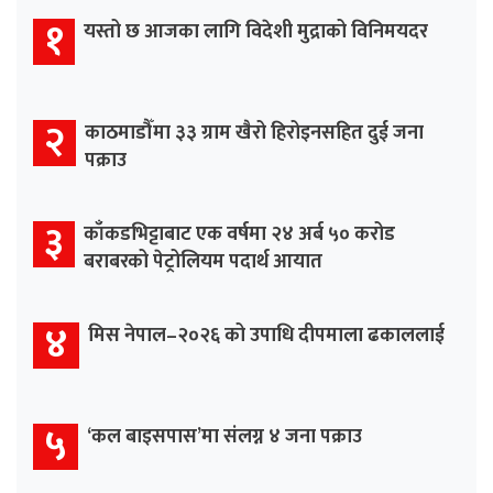
१
यस्तो छ आजका लागि विदेशी मुद्राको विनिमयदर
२
काठमाडौँमा ३३ ग्राम खैरो हिरोइनसहित दुई जना
पक्राउ
३
काँकडभिट्टाबाट एक वर्षमा २४ अर्ब ५० करोड
बराबरको पेट्रोलियम पदार्थ आयात
४
मिस नेपाल–२०२६ को उपाधि दीपमाला ढकाललाई
५
‘कल बाइसपास’मा संलग्न ४ जना पक्राउ