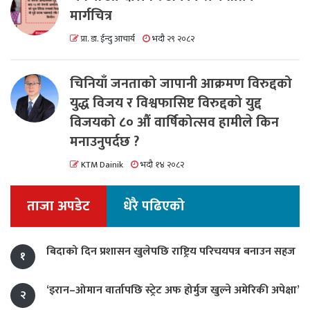
मार्गचित्र
प्रा. डा. ईन्दु आचार्य
भदौ २९ २०८२
चिनियाँ जनताको जापानी आक्रमण विरुद्दको
युद्ध विजय र विश्वफासिष्ट विरुद्दको युद्द
विजयको ८० औं वार्षिकोत्सव हामीले किन
मनाउनुपर्दछ ?
KTM Dainik
भदौ १४ २०८२
ताजा अपडेट
धेरै पढिएको
बिदाको दिन प्रशासन खुलेपछि राष्ट्रिय परिचयपत्र बनाउन सहज
१
‘इरान–ओमान वार्तापछि स्ट्रेट अफ होर्मुज खुल्ने अमेरिकी अपेक्षा’
२