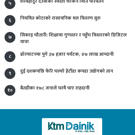
शेरबहादुर देउवाको स्वदेश फर्किने मिति परिवर्तन
५
नियमित कोटाको रासायनिक मल वितरण सुरु
६
सिकाइ चौतारी: शिक्षामा गुणस्तर र पहुँच विस्तारको डिजिटल
७
यात्रा
ढोरपाटनमा पुगे ३७ हजार पर्यटक, ४७ लाख आम्दानी
८
दुई दशकपछि फेरि चल्यो हेटौंडा कपडा उद्योगको तान
९
बैतडीका १७८ जनाले घरमै पाए राहदानी
१०