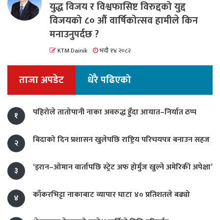
युद्ध विजय र विश्वफासिष्ट विरुद्दको युद्द
विजयको ८० औं वार्षिकोत्सव हामीले किन
मनाउनुपर्दछ ?
KTM Dainik
भदौ १४ २०८२
ताजा अपडेट
धेरै पढिएको
पहिरोले तातोपानी नाका अवरुद्ध हुँदा आयात–निर्यात ठप्प
१
बिदाको दिन प्रशासन खुलेपछि राष्ट्रिय परिचयपत्र बनाउन सहज
२
‘इरान–ओमान वार्तापछि स्ट्रेट अफ होर्मुज खुल्ने अमेरिकी अपेक्षा’
३
काँकरभिट्टा नाकाबाट व्यापार घाटा ४० प्रतिशतले बढ्यो
४