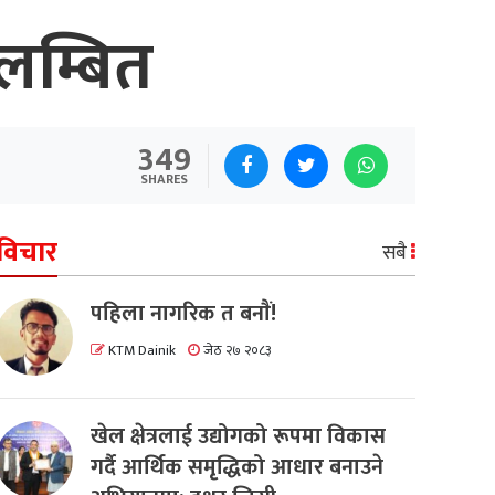
िलम्बित
349
SHARES
विचार
सबै
पहिला नागरिक त बनाैं!
KTM Dainik
जेठ २७ २०८३
खेल क्षेत्रलाई उद्योगको रूपमा विकास
गर्दै आर्थिक समृद्धिको आधार बनाउने