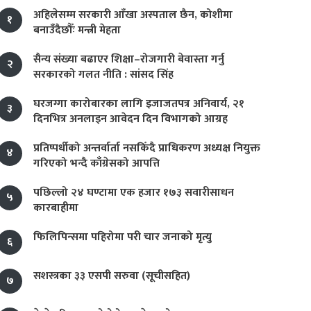
अहिलेसम्म सरकारी आँखा अस्पताल छैन, कोशीमा
१
बनाउँदैछौँः मन्त्री मेहता
सैन्य संख्या बढाएर शिक्षा–रोजगारी बेवास्ता गर्नु
२
सरकारको गलत नीति : सांसद सिंह
घरजग्गा कारोबारका लागि इजाजतपत्र अनिवार्य, २१
३
दिनभित्र अनलाइन आवेदन दिन विभागको आग्रह
प्रतिष्पर्धीको अन्तर्वार्ता नसकिँदै प्राधिकरण अध्यक्ष नियुक्त
४
गरिएको भन्दै काँग्रेसको आपत्ति
पछिल्लो २४ घण्टामा एक हजार १७३ सवारीसाधन
५
कारबाहीमा
फिलिपिन्समा पहिरोमा परी चार जनाको मृत्यु
६
सशस्त्रका ३३ एसपी सरुवा (सूचीसहित)
७