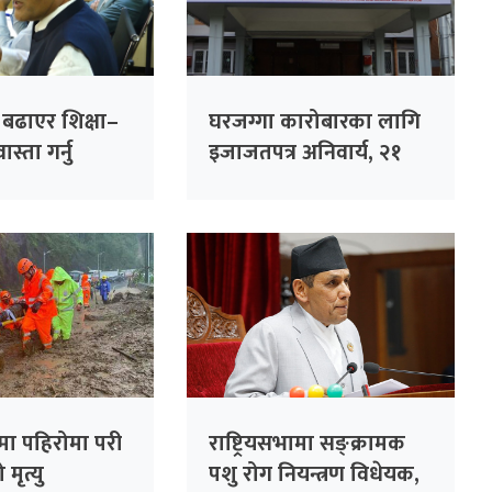
ा बढाएर शिक्षा–
घरजग्गा कारोबारका लागि
स्ता गर्नु
इजाजतपत्र अनिवार्य, २१
गलत नीति :
दिनभित्र अनलाइन आवेदन
दिन विभागको आग्रह
मा पहिरोमा परी
राष्ट्रियसभामा सङ्क्रामक
मृत्यु
पशु रोग नियन्त्रण विधेयक,