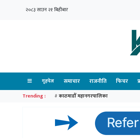
२०८३ साउन २१ बिहीबार
गृहपेज
समाचार
राजनीति
फिचर
प
Trending :
काठमाडौँ महानगरपालिका
#