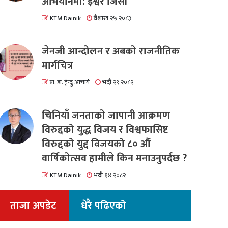
अभियानमा: इश्वर जिसी
KTM Dainik
वैशाख २५ २०८३
जेनजी आन्दोलन र अबको राजनीतिक
मार्गचित्र
प्रा. डा. ईन्दु आचार्य
भदौ २९ २०८२
चिनियाँ जनताको जापानी आक्रमण
विरुद्दको युद्ध विजय र विश्वफासिष्ट
विरुद्दको युद्द विजयको ८० औं
वार्षिकोत्सव हामीले किन मनाउनुपर्दछ ?
KTM Dainik
भदौ १४ २०८२
ताजा अपडेट
धेरै पढिएको