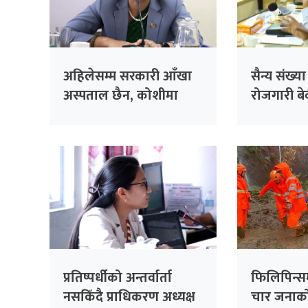
अहिलेसम्म सरकारी आँखा
सैन्य संख्य
अस्पताल छैन, कोशीमा
रोजगारी बेवा
बनाउँदैछौँः मन्त्री मेहता
सरकारको 
सांसद सिंह
प्रतिष्पर्धीको अन्तर्वार्ता
फिलिपिन्स
नसकिँदै प्राधिकरण अध्यक्ष
चार जनाको 