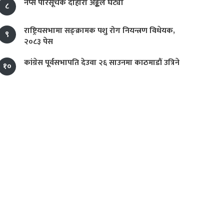
नेप्से परिसूचक दोहोरो अङ्कले घट्यो
८
राष्ट्रियसभामा सङ्क्रामक पशु रोग नियन्त्रण विधेयक,
९
२०८३ पेस
कांग्रेस पूर्वसभापति देउवा २६ साउनमा काठमाडौं उत्रिने
१०