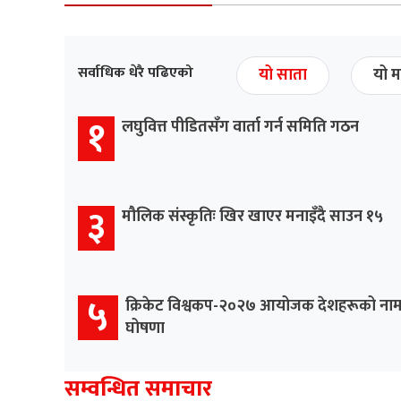
सर्वाधिक धेरै पढिएको
यो साता
यो म
१
लघुवित्त पीडितसँग वार्ता गर्न समिति गठन
३
मौलिक संस्कृतिः खिर खाएर मनाइँदै साउन १५
५
क्रिकेट विश्वकप-२०२७ आयोजक देशहरूको ना
घोषणा
सम्वन्धित समाचार