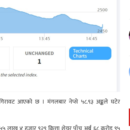
गिरावट आएको छ । मंगलबार नेप्से ५८.९३ अङ्कले घटेर
५ लाख ४ हजार ९२९ कित्ता शेयर पाँच अर्ब ६८ करोड ९५