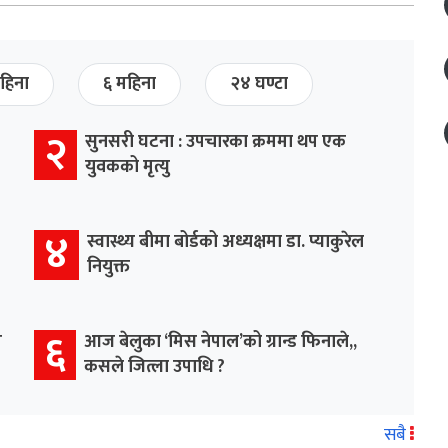
हिना
६ महिना
२४ घण्टा
२
सुनसरी घटना : उपचारका क्रममा थप एक
युवकको मृत्यु
४
स्वास्थ्य बीमा बोर्डको अध्यक्षमा डा. प्याकुरेल
नियुक्त
६
म
आज बेलुका ‘मिस नेपाल’को ग्रान्ड फिनाले,,
कसले जित्ला उपाधि ?
सबै