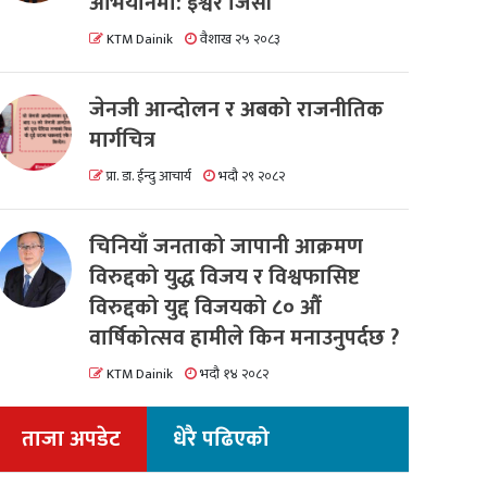
अभियानमा: इश्वर जिसी
KTM Dainik
वैशाख २५ २०८३
जेनजी आन्दोलन र अबको राजनीतिक
मार्गचित्र
प्रा. डा. ईन्दु आचार्य
भदौ २९ २०८२
चिनियाँ जनताको जापानी आक्रमण
विरुद्दको युद्ध विजय र विश्वफासिष्ट
विरुद्दको युद्द विजयको ८० औं
वार्षिकोत्सव हामीले किन मनाउनुपर्दछ ?
KTM Dainik
भदौ १४ २०८२
ताजा अपडेट
धेरै पढिएको