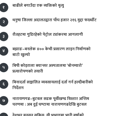
बाढीले बगाउँदा एक व्यक्तिको मृत्यु
१
धनुषा जिल्ला अदालतद्वारा पाँच हजार २१६ मुद्दा फर्छ्यौट
२
रौतहटमा गुडिरहेको पेट्रोल ट्यांकरमा आगलागी
३
बझाङ–बनलेक ४०० केभी प्रसारण लाइन निर्माणको
४
बाटो खुल्यो
बिपी कोइराला क्यान्सर अस्पतालमा ‘बोनम्यारो’
५
प्रत्यारोपणको तयारी
बिनादर्ता सञ्चालित व्यवसायलाई दर्ता गर्न हल्दीबारीको
६
निर्देशन
नारायणगढ–बुटवल सडक पूर्वीखण्ड विस्तार अन्तिम
७
चरणमा : अब दुई घण्टामा नारायणगढदेखि बुटवल
देशभर मनसुन सक्रिय, यी भूभागमा भारी वर्षाको