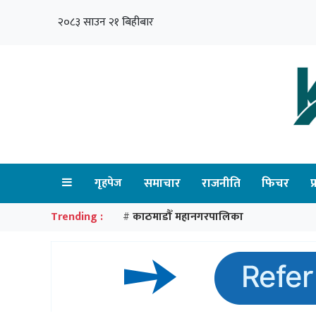
२०८३ साउन २१ बिहीबार
गृहपेज
समाचार
राजनीति
फिचर
प
Trending :
काठमाडौँ महानगरपालिका
#