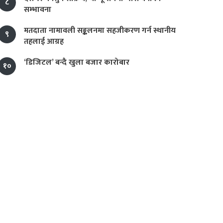
८
सम्भावना
मतदाता नामावली सङ्कलनमा सहजीकरण गर्न स्थानीय
९
तहलाई आग्रह
‘डिजिटल’ बन्दै खुला बजार कारोबार
१०