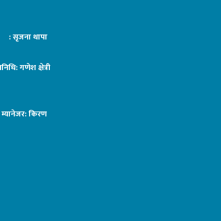
ट : सृजना थापा
तिनिधि: गणेश क्षेत्री
ङ म्यानेजर: किरण