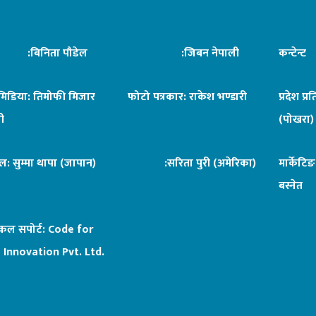
िनिता पौडेल
:जिबन नेपाली
कन्टेन्
िमिडिया: तिमोफी मिजार
फोटो पत्रकार: राकेश भण्डारी
प्रदेश प्र
ी
(पोखरा)
ल: सुम्मा थापा (जापान)
:सरिता पुरी (अमेरिका)
मार्केटि
बस्नेत
िकल सपोर्ट:
Code for
 Innovation Pvt. Ltd.