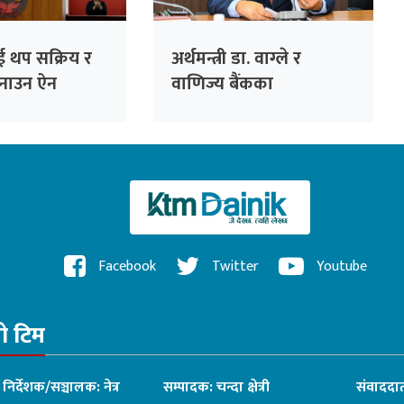
लाई थप सक्रिय र
अर्थमन्त्री डा. वाग्ले र
बनाउन ऐन
वाणिज्य बैंकका
्यकः अर्थमन्त्री
सीईओहरूबीच आज
छलफल हुँदै
Facebook
Twitter
Youtube
रो टिम
ध निर्देशक/सञ्चालक: नेत्र
सम्पादक: चन्दा क्षेत्री
संवाददात