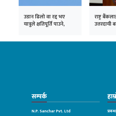
उडान ढिलो वा रद्द भए
राष्ट्र बैंक
यात्रुले क्षतिपूर्ति पाउने,
उत्तरदायी 
दुर्घटनामा मृत्यु भए डेढ
संशोधन आवश
करोडसम्म दिने प्रस्ताव
डा वाग्ले
सम्पर्क
हाम्
N.P. Sanchar Pvt. Ltd
प्रबन्