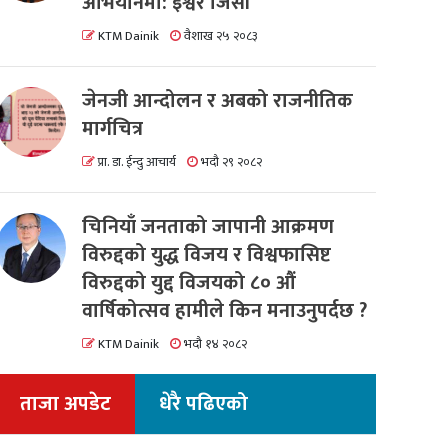
अभियानमा: इश्वर जिसी
KTM Dainik
वैशाख २५ २०८३
जेनजी आन्दोलन र अबको राजनीतिक
मार्गचित्र
प्रा. डा. ईन्दु आचार्य
भदौ २९ २०८२
चिनियाँ जनताको जापानी आक्रमण
विरुद्दको युद्ध विजय र विश्वफासिष्ट
विरुद्दको युद्द विजयको ८० औं
वार्षिकोत्सव हामीले किन मनाउनुपर्दछ ?
KTM Dainik
भदौ १४ २०८२
ताजा अपडेट
धेरै पढिएको