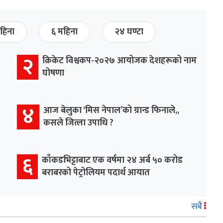
हिना
६ महिना
२४ घण्टा
२
क्रिकेट विश्वकप-२०२७ आयोजक देशहरूको नाम
घोषणा
४
आज बेलुका ‘मिस नेपाल’को ग्रान्ड फिनाले,,
कसले जित्ला उपाधि ?
६
काँकडभिट्टाबाट एक वर्षमा २४ अर्ब ५० करोड
बराबरको पेट्रोलियम पदार्थ आयात
सबै