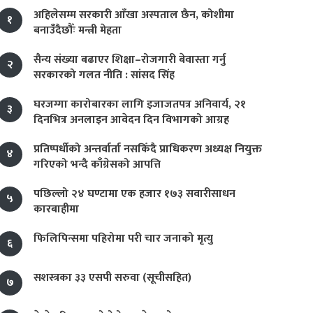
अहिलेसम्म सरकारी आँखा अस्पताल छैन, कोशीमा
१
बनाउँदैछौँः मन्त्री मेहता
सैन्य संख्या बढाएर शिक्षा–रोजगारी बेवास्ता गर्नु
२
सरकारको गलत नीति : सांसद सिंह
घरजग्गा कारोबारका लागि इजाजतपत्र अनिवार्य, २१
३
दिनभित्र अनलाइन आवेदन दिन विभागको आग्रह
प्रतिष्पर्धीको अन्तर्वार्ता नसकिँदै प्राधिकरण अध्यक्ष नियुक्त
४
गरिएको भन्दै काँग्रेसको आपत्ति
पछिल्लो २४ घण्टामा एक हजार १७३ सवारीसाधन
५
कारबाहीमा
फिलिपिन्समा पहिरोमा परी चार जनाको मृत्यु
६
सशस्त्रका ३३ एसपी सरुवा (सूचीसहित)
७