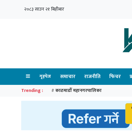
२०८३ साउन २१ बिहीबार
गृहपेज
समाचार
राजनीति
फिचर
प
Trending :
काठमाडौँ महानगरपालिका
#