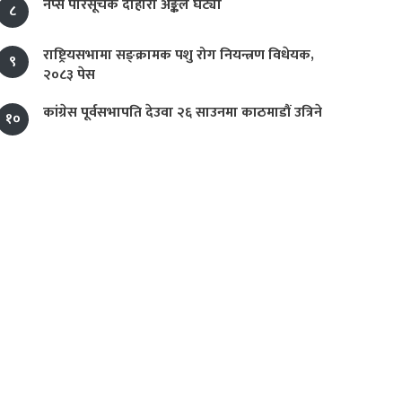
नेप्से परिसूचक दोहोरो अङ्कले घट्यो
८
राष्ट्रियसभामा सङ्क्रामक पशु रोग नियन्त्रण विधेयक,
९
२०८३ पेस
कांग्रेस पूर्वसभापति देउवा २६ साउनमा काठमाडौं उत्रिने
१०