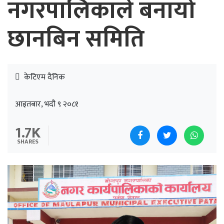
नगरपालिकाले बनायो
छानबिन समिति
केटिएम दैनिक
आइतबार, भदौ ९ २०८१
1.7K
SHARES