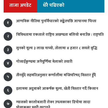
ताजा अपडेट
धेरै पढिएको
आणविक नीतिमा पुनर्विचारको सङ्केतपछि जापानमा चिन्ता
१
विविधतामा एकताले राष्ट्रिय अखण्डता बलियो बनाउँछ : राष्ट्रपति
२
सुनको मूल्य ३ लाख नाघ्यो, तोलामा ४ हजार ८ सयले वृद्धि
३
गोसाइँकुण्डमा जनैपूर्णिमा मेलाको तयारी
४
तीनबुँदे सहमतिअनुसार कर्णालीमा मन्त्रिपरिषद् विस्तार हुँदै
५
इलाममा अदुवाको आकर्षक मूल्य, खेती विस्तार गर्दै किसान
६
ग्यासको कालोबजारी रोक्न उपत्यकाका डिपोमा सादा
७
पोसाकका प्रहरी खटाइने