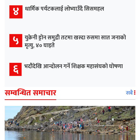
४
धार्मिक पर्यटकलाई लोभ्याउँदै सिसमहल
५
युक्रेनी ड्रोन समुद्री तटमा खस्दा रुसमा सात जनाको
मृत्यु, ४० घाइते
६
भदौदेखि आन्दोलन गर्ने शिक्षक महासंघको घोषणा
सम्वन्धित समाचार
सबै