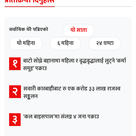
प्रतिक्रिया दिनुहोस
सर्वाधिक धेरै पढिएको
यो साता
यो महिना
६ महिना
२४ घण्टा
१
बाटो सोध्ने बहानामा महिला र वृद्धवृद्धालाई लुट्ने ‘कर्मा
समूह’ पक्राउ
२
सवारी कारबाहीबाट रु एक करोड ३३ लाख राजस्व
सङ्कलन
३
‘कल बाइसपास’मा संलग्न ४ जना पक्राउ