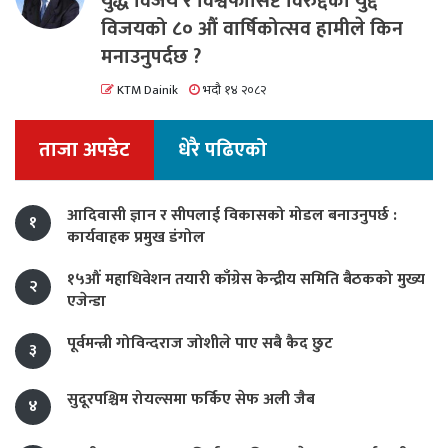
युद्ध विजय र विश्वफासिष्ट विरुद्दको युद्द
विजयको ८० औं वार्षिकोत्सव हामीले किन
मनाउनुपर्दछ ?
KTM Dainik
भदौ १४ २०८२
ताजा अपडेट
धेरै पढिएको
आदिवासी ज्ञान र सीपलाई विकासको मोडल बनाउनुपर्छ :
१
कार्यवाहक प्रमुख डंगोल
१५औं महाधिवेशन तयारी काँग्रेस केन्द्रीय समिति बैठकको मुख्य
२
एजेन्डा
पूर्वमन्त्री गोविन्दराज जोशीले पाए सबै कैद छुट
३
सुदूरपश्चिम रोयल्समा फर्किए सेफ अली जैब
४