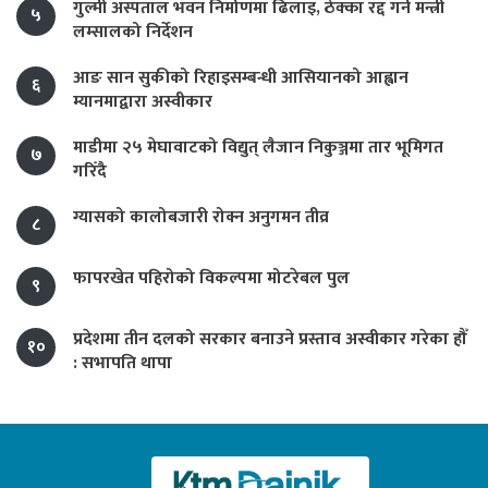
गुल्मी अस्पताल भवन निर्माणमा ढिलाइ, ठेक्का रद्द गर्न मन्त्री
५
लम्सालको निर्देशन
आङ सान सुकीको रिहाइसम्बन्धी आसियानको आह्वान
६
म्यानमाद्वारा अस्वीकार
माडीमा २५ मेघावाटको विद्युत् लैजान निकुञ्जमा तार भूमिगत
७
गरिँदै
ग्यासको कालोबजारी रोक्न अनुगमन तीव्र
८
फापरखेत पहिरोको विकल्पमा मोटरेबल पुल
९
प्रदेशमा तीन दलको सरकार बनाउने प्रस्ताव अस्वीकार गरेका हौँ
१०
: सभापति थापा