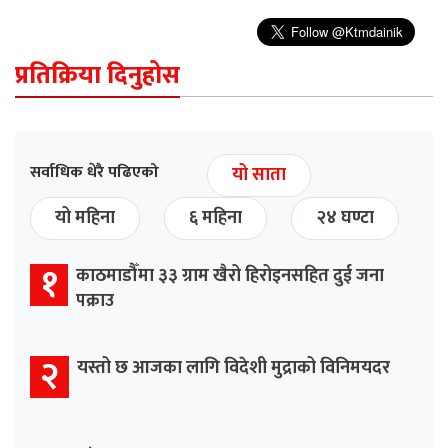
प्रतिक्रिया दिनुहोस
सर्वाधिक धेरै पढिएको
यो साता
यो महिना
६ महिना
२४ घण्टा
१
काठमाडौँमा ३३ ग्राम खैरो हिरोइनसहित दुई जना
पक्राउ
२
यस्तो छ आजका लागि विदेशी मुद्राको विनिमयदर