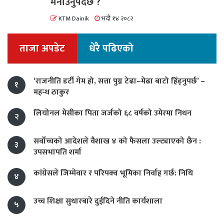
मनाउनुपर्दछ ?
KTM Dainik
भदौ १४ २०८२
ताजा अपडेट
धेरै पढिएको
‘राजनीति डर्टी गेम हो, सत्ता पुग्न टेढा–मेढा बाटो हिँड्नुपर्छ’ –
१
महन्थ ठाकुर
लियोनल मेसीका पिता जर्जको ६८ वर्षको उमेरमा निधन
२
सर्वोच्चको आदेशले वैशाख ४ को फैसला उल्ट्याएको छैन :
३
उपसभापति शर्मा
कांग्रेसले जिम्मेवार र परिपक्व भूमिका निर्वाह गर्छ: निधि
४
उच्च शिक्षा सुधारबारे दुईदिने नीति कार्यशाला
५