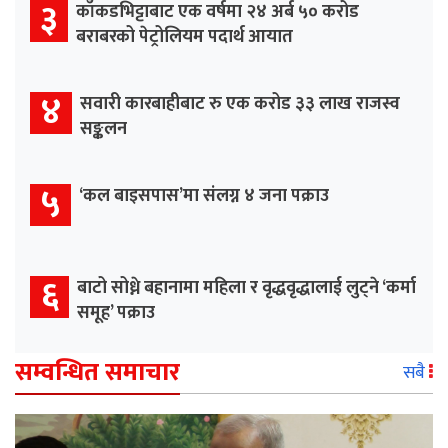
३
काँकडभिट्टाबाट एक वर्षमा २४ अर्ब ५० करोड
बराबरको पेट्रोलियम पदार्थ आयात
४
सवारी कारबाहीबाट रु एक करोड ३३ लाख राजस्व
सङ्कलन
५
‘कल बाइसपास’मा संलग्न ४ जना पक्राउ
६
बाटो सोध्ने बहानामा महिला र वृद्धवृद्धालाई लुट्ने ‘कर्मा
समूह’ पक्राउ
सम्वन्धित समाचार
सबै