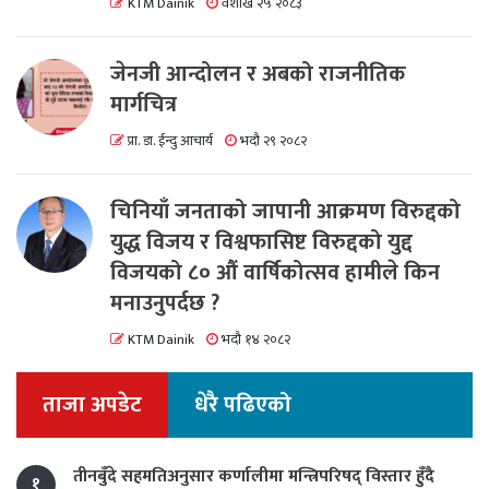
KTM Dainik
वैशाख २५ २०८३
जेनजी आन्दोलन र अबको राजनीतिक
मार्गचित्र
प्रा. डा. ईन्दु आचार्य
भदौ २९ २०८२
चिनियाँ जनताको जापानी आक्रमण विरुद्दको
युद्ध विजय र विश्वफासिष्ट विरुद्दको युद्द
विजयको ८० औं वार्षिकोत्सव हामीले किन
मनाउनुपर्दछ ?
KTM Dainik
भदौ १४ २०८२
ताजा अपडेट
धेरै पढिएको
तीनबुँदे सहमतिअनुसार कर्णालीमा मन्त्रिपरिषद् विस्तार हुँदै
१