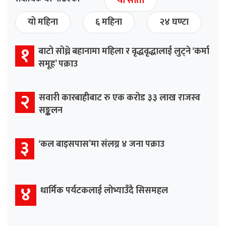
यो साता
यो महिना
६ महिना
२४ घण्टा
१
बाटो सोध्ने बहानामा महिला र वृद्धवृद्धालाई लुट्ने ‘कर्मा
समूह’ पक्राउ
२
सवारी कारबाहीबाट रु एक करोड ३३ लाख राजस्व
सङ्कलन
३
‘कल बाइसपास’मा संलग्न ४ जना पक्राउ
४
धार्मिक पर्यटकलाई लोभ्याउँदै सिसमहल