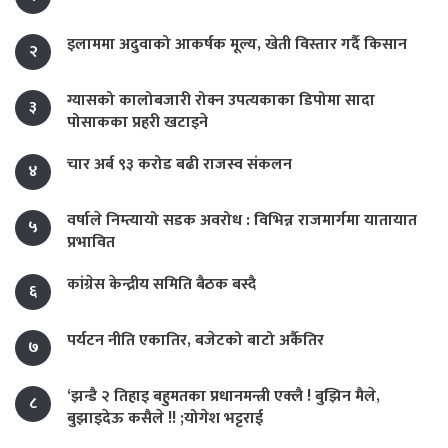
इलाममा अदुवाको आकर्षक मूल्य, खेती विस्तार गर्दै किसान
२
ग्यासको कालोबजारी रोक्न उपत्यकाका डिपोमा सादा
३
पोसाकका प्रहरी खटाइने
चार अर्ब ९३ करोड बढी राजस्व संकलन
४
वर्षाले निम्त्यायो सडक अवरोध : विभिन्न राजमार्गमा यातायात
५
प्रभावित
कांग्रेस केन्द्रीय समिति बैठक बस्दै
६
पर्यटन नीति एकातिर, बजेटको बाटो अर्कैतिर
७
‘झन्डै २ तिहाइ बहुमतका प्रधानमन्त्री एक्लै ! बुझिन मैले,
८
बुझाइदेऊ कसैले !! ;योगेश भट्टराई