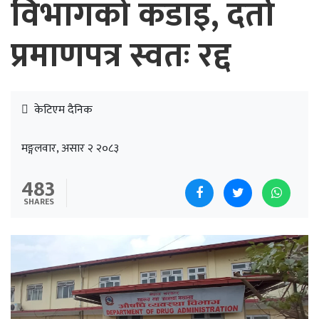
विभागको कडाइ, दर्ता
प्रमाणपत्र स्वतः रद्द
केटिएम दैनिक
मङ्गलवार, असार २ २०८३
483
SHARES