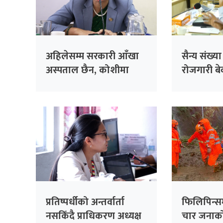
अहिलेसम्म सरकारी आँखा
सैन्य संख्य
अस्पताल छैन, कोशीमा
रोजगारी बेवा
बनाउँदैछौँः मन्त्री मेहता
सरकारको 
सांसद सिंह
प्रतिष्पर्धीको अन्तर्वार्ता
फिलिपिन्स
नसकिँदै प्राधिकरण अध्यक्ष
चार जनाको 