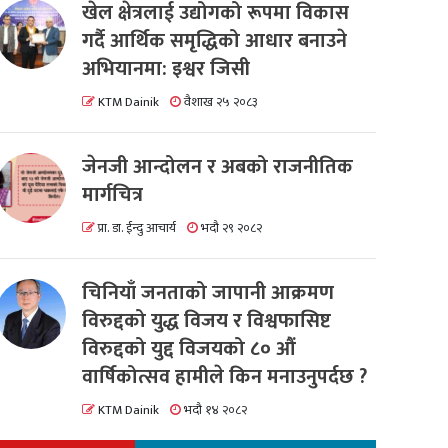
खेल क्षेत्रलाई उद्योगको रूपमा विकास
गर्दै आर्थिक समृद्धिको आधार बनाउने
अभियानमा: इश्वर जिसी
KTM Dainik
वैशाख २५ २०८३
जेनजी आन्दोलन र अबको राजनीतिक
मार्गचित्र
प्रा. डा. ईन्दु आचार्य
भदौ २९ २०८२
चिनियाँ जनताको जापानी आक्रमण
विरुद्दको युद्ध विजय र विश्वफासिष्ट
विरुद्दको युद्द विजयको ८० औं
वार्षिकोत्सव हामीले किन मनाउनुपर्दछ ?
KTM Dainik
भदौ १४ २०८२