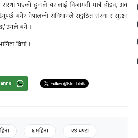
ो संस्था भएको हुनाले यसलाई निजामती मात्रै होइन, अब
िनुपर्छ भनेर नेपालको संविधानले सङ्गठित संस्था र सुरक्षा
,’ उनले भने ।
ागिता थियो ।
hannel
हिना
६ महिना
२४ घण्टा