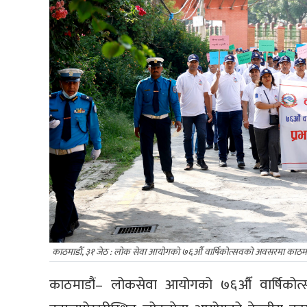
काठमाडौँ, ३१ जेठ : लोक सेवा आयोगकाे ७६औँ वार्षिकोत्सवको अवसरमा काठमाडा
काठमाडौं– लोकसेवा आयोगको ७६औँ वार्षिकोत्स