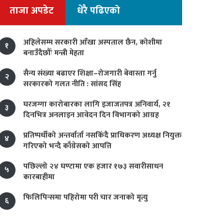
ताजा अपडेट
धेरै पढिएको
अहिलेसम्म सरकारी आँखा अस्पताल छैन, कोशीमा
१
बनाउँदैछौँः मन्त्री मेहता
सैन्य संख्या बढाएर शिक्षा–रोजगारी बेवास्ता गर्नु
२
सरकारको गलत नीति : सांसद सिंह
घरजग्गा कारोबारका लागि इजाजतपत्र अनिवार्य, २१
३
दिनभित्र अनलाइन आवेदन दिन विभागको आग्रह
प्रतिष्पर्धीको अन्तर्वार्ता नसकिँदै प्राधिकरण अध्यक्ष नियुक्त
४
गरिएको भन्दै काँग्रेसको आपत्ति
पछिल्लो २४ घण्टामा एक हजार १७३ सवारीसाधन
५
कारबाहीमा
फिलिपिन्समा पहिरोमा परी चार जनाको मृत्यु
६