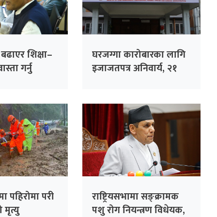
ा बढाएर शिक्षा–
घरजग्गा कारोबारका लागि
स्ता गर्नु
इजाजतपत्र अनिवार्य, २१
गलत नीति :
दिनभित्र अनलाइन आवेदन
दिन विभागको आग्रह
मा पहिरोमा परी
राष्ट्रियसभामा सङ्क्रामक
मृत्यु
पशु रोग नियन्त्रण विधेयक,