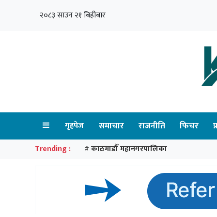
२०८३ साउन २१ बिहीबार
गृहपेज
समाचार
राजनीति
फिचर
प
Trending :
काठमाडौँ महानगरपालिका
#