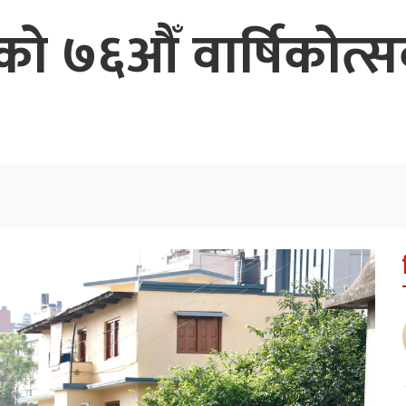
७६औँ वार्षिकोत्सवको