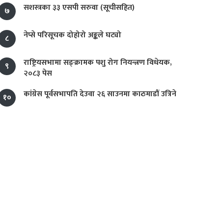
सशस्त्रका ३३ एसपी सरुवा (सूचीसहित)
७
नेप्से परिसूचक दोहोरो अङ्कले घट्यो
८
राष्ट्रियसभामा सङ्क्रामक पशु रोग नियन्त्रण विधेयक,
९
२०८३ पेस
कांग्रेस पूर्वसभापति देउवा २६ साउनमा काठमाडौं उत्रिने
१०