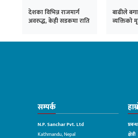
देशका विभिन्न राजमार्ग
बाढीले बग
अवरुद्ध, केही सडकमा राति
व्यक्तिको मृत
गाडी चलाउन नपाइने
सम्पर्क
हाम्
N.P. Sanchar Pvt. Ltd
प्रबन्
Kathmandu, Nepal
क्षेत्री