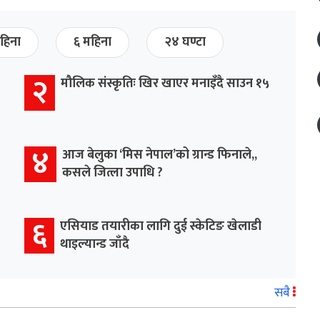
हिना
६ महिना
२४ घण्टा
२
मौलिक संस्कृतिः खिर खाएर मनाइँदै साउन १५
४
आज बेलुका ‘मिस नेपाल’को ग्रान्ड फिनाले,,
कसले जित्ला उपाधि ?
६
एसियाड तयारीका लागि दुई स्केटिङ खेलाडी
थाइल्यान्ड जाँदै
सबै