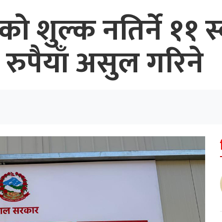
ो शुल्क नतिर्ने ११ स्
ुपैयाँ असुल गरिने