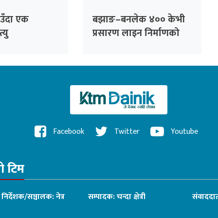
ाउँदा एक
बझाङ–बनलेक ४०० केभी
्यु
प्रसारण लाइन निर्माणको
बाटो खुल्यो
Facebook
Twitter
Youtube
रो टिम
ध निर्देशक/सञ्चालक: नेत्र
सम्पादक: चन्दा क्षेत्री
संवाददात