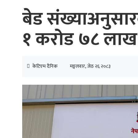
बेड संख्याअनुसारक
१ करोड ७८ लाख र
केटिएम दैनिक
मङ्गलवार, जेठ २६ २०८३