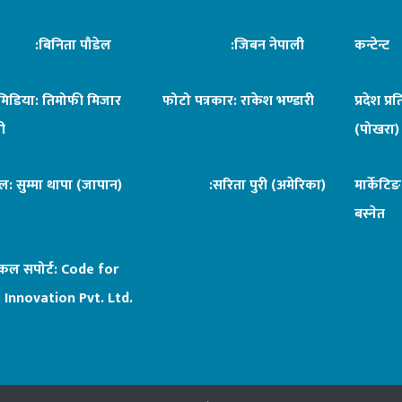
िनिता पौडेल
:जिबन नेपाली
कन्टेन्
िमिडिया: तिमोफी मिजार
फोटो पत्रकार: राकेश भण्डारी
प्रदेश प्र
ी
(पोखरा)
ल: सुम्मा थापा (जापान)
:सरिता पुरी (अमेरिका)
मार्केटि
बस्नेत
िकल सपोर्ट:
Code for
 Innovation Pvt. Ltd.