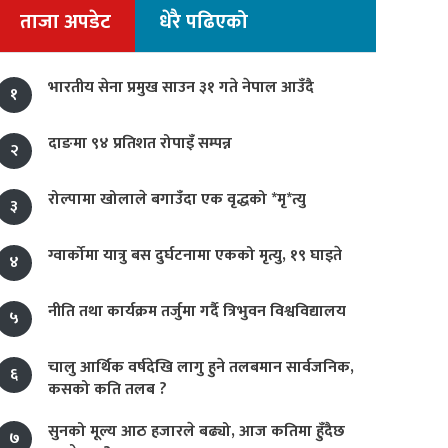
ताजा अपडेट
धेरै पढिएको
भारतीय सेना प्रमुख साउन ३१ गते नेपाल आउँदै
१
दाङमा ९४ प्रतिशत रोपाइँ सम्पन्न
२
रोल्पामा खोलाले बगाउँदा एक वृद्धको *मृ*त्यु
३
ग्वार्कोमा यात्रु बस दुर्घटनामा एकको मृत्यु, १९ घाइते
४
नीति तथा कार्यक्रम तर्जुमा गर्दै त्रिभुवन विश्वविद्यालय
५
चालु आर्थिक वर्षदेखि लागु हुने तलबमान सार्वजनिक,
६
कसको कति तलब ?
सुनको मूल्य आठ हजारले बढ्यो, आज कतिमा हुँदैछ
७