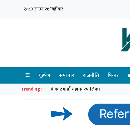
२०८३ साउन २१ बिहीबार
गृहपेज
समाचार
राजनीति
फिचर
प
Trending :
काठमाडौँ महानगरपालिका
#