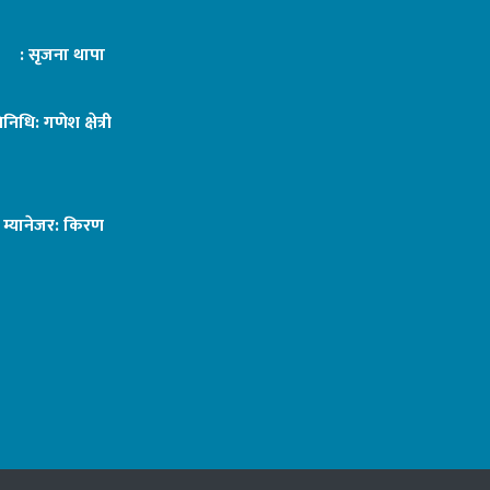
ट : सृजना थापा
तिनिधि: गणेश क्षेत्री
ङ म्यानेजर: किरण