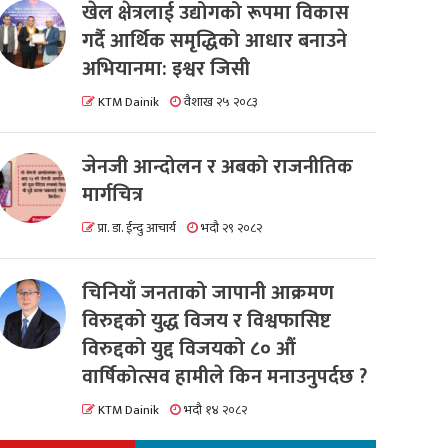
खेल क्षेत्रलाई उद्योगको रूपमा विकास
गर्दै आर्थिक समृद्धिको आधार बनाउने
अभियानमा: इश्वर जिसी
KTM Dainik
वैशाख २५ २०८३
जेनजी आन्दोलन र अबको राजनीतिक
मार्गचित्र
प्रा. डा. ईन्दु आचार्य
भदौ २९ २०८२
चिनियाँ जनताको जापानी आक्रमण
विरुद्दको युद्ध विजय र विश्वफासिष्ट
विरुद्दको युद्द विजयको ८० औं
वार्षिकोत्सव हामीले किन मनाउनुपर्दछ ?
KTM Dainik
भदौ १४ २०८२