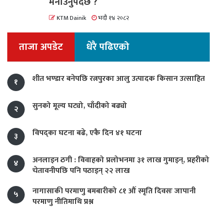
मनाउनुपर्दछ ?
KTM Dainik
भदौ १४ २०८२
ताजा अपडेट
धेरै पढिएको
शीत भण्डार बनेपछि रत्नपुरका आलु उत्पादक किसान उत्साहित
१
सुनको मूल्य घट्यो, चाँदीको बढ्यो
२
विपद्का घटना बढे, एकै दिन ४१ घटना
३
अनलाइन ठगी : विवाहको प्रलोभनमा ३१ लाख गुमाइन्, प्रहरीको
४
चेतावनीपछि पनि पठाइन् २२ लाख
नागासाकी परमाणु बमबारीको ८१ औं स्मृति दिवसः जापानी
५
परमाणु नीतिमाथि प्रश्न