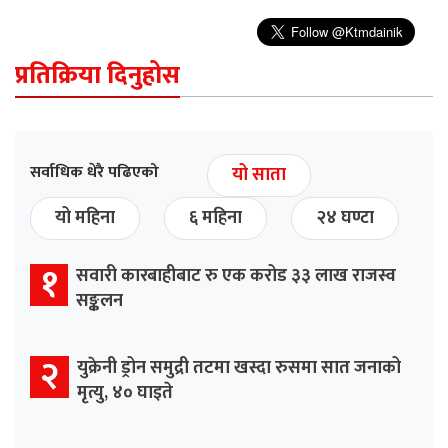
प्रतिक्रिया दिनुहोस
सर्वाधिक धेरै पढिएको
यो साता
यो महिना
६ महिना
२४ घण्टा
१
सवारी कारबाहीबाट रु एक करोड ३३ लाख राजस्व
सङ्कलन
२
युक्रेनी ड्रोन समुद्री तटमा खस्दा रुसमा सात जनाको
मृत्यु, ४० घाइते