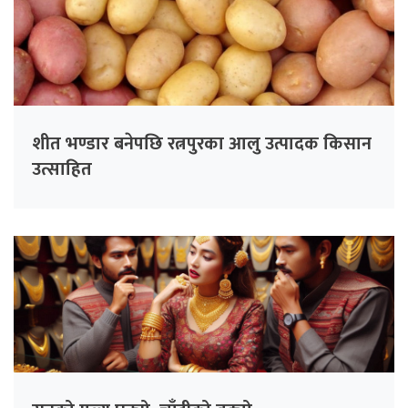
शीत भण्डार बनेपछि रत्नपुरका आलु उत्पादक किसान
उत्साहित