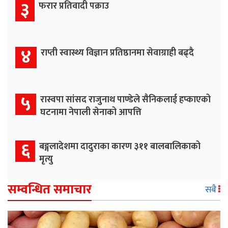
३
फरार प्रतिवादी पक्राउ
४
राप्ती स्वास्थ्य विज्ञान प्रतिष्ठानमा सेवाग्राही बढ्दै
५
रास्वपा सांसद राजुनाथ पाण्डेले सैनिकलाई हप्काएको
घटनामा नेपाली सेनाको आपत्ति
६
बङ्गलादेशमा दादुराका कारण ३११ बालबालिकाको
मृत्यु
सम्वन्धित समाचार
सबै