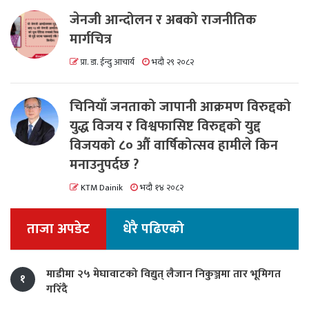
जेनजी आन्दोलन र अबको राजनीतिक
मार्गचित्र
प्रा. डा. ईन्दु आचार्य
भदौ २९ २०८२
चिनियाँ जनताको जापानी आक्रमण विरुद्दको
युद्ध विजय र विश्वफासिष्ट विरुद्दको युद्द
विजयको ८० औं वार्षिकोत्सव हामीले किन
मनाउनुपर्दछ ?
KTM Dainik
भदौ १४ २०८२
ताजा अपडेट
धेरै पढिएको
माडीमा २५ मेघावाटको विद्युत् लैजान निकुञ्जमा तार भूमिगत
१
गरिँदै