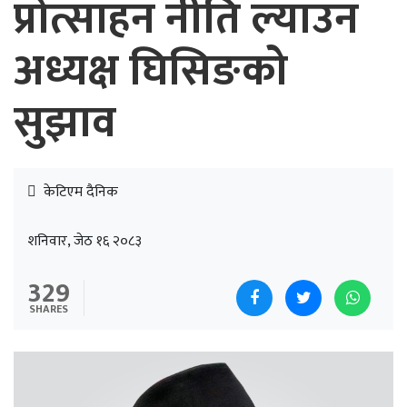
प्रोत्साहन नीति ल्याउन
अध्यक्ष घिसिङको
सुझाव
केटिएम दैनिक
शनिवार, जेठ १६ २०८३
329
SHARES