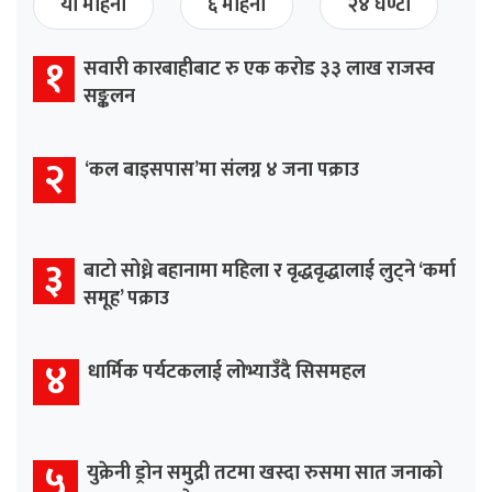
यो महिना
६ महिना
२४ घण्टा
१
सवारी कारबाहीबाट रु एक करोड ३३ लाख राजस्व
सङ्कलन
२
‘कल बाइसपास’मा संलग्न ४ जना पक्राउ
३
बाटो सोध्ने बहानामा महिला र वृद्धवृद्धालाई लुट्ने ‘कर्मा
समूह’ पक्राउ
४
धार्मिक पर्यटकलाई लोभ्याउँदै सिसमहल
५
युक्रेनी ड्रोन समुद्री तटमा खस्दा रुसमा सात जनाको