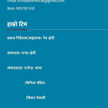
Email:
ktmdainikofficial@gmail.com
Mob :9851187493
हाम्रो टिम
प्रबन्ध निर्देशक/सञ्चालक: नेत्र क्षेत्री
सम्पादक: चन्दा क्षेत्री
संवाददाता: राजेन्द्र थापा
:बिनिता पौडेल
:जिबन नेपाली