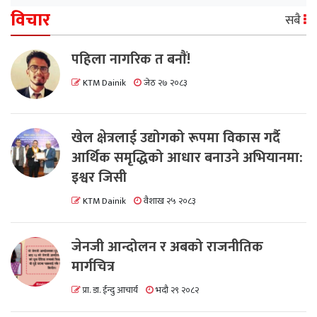
विचार
सबै
पहिला नागरिक त बनाैं!
KTM Dainik
जेठ २७ २०८३
खेल क्षेत्रलाई उद्योगको रूपमा विकास गर्दै
आर्थिक समृद्धिको आधार बनाउने अभियानमा:
इश्वर जिसी
KTM Dainik
वैशाख २५ २०८३
जेनजी आन्दोलन र अबको राजनीतिक
मार्गचित्र
प्रा. डा. ईन्दु आचार्य
भदौ २९ २०८२