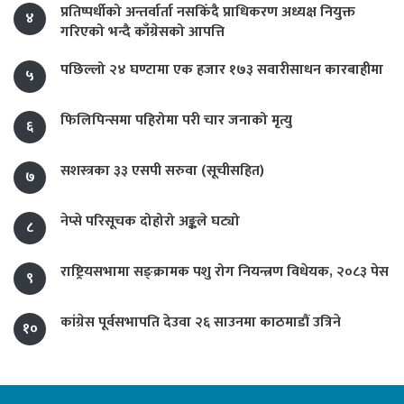
प्रतिष्पर्धीको अन्तर्वार्ता नसकिँदै प्राधिकरण अध्यक्ष नियुक्त
४
गरिएको भन्दै काँग्रेसको आपत्ति
पछिल्लो २४ घण्टामा एक हजार १७३ सवारीसाधन कारबाहीमा
५
फिलिपिन्समा पहिरोमा परी चार जनाको मृत्यु
६
सशस्त्रका ३३ एसपी सरुवा (सूचीसहित)
७
नेप्से परिसूचक दोहोरो अङ्कले घट्यो
८
राष्ट्रियसभामा सङ्क्रामक पशु रोग नियन्त्रण विधेयक, २०८३ पेस
९
कांग्रेस पूर्वसभापति देउवा २६ साउनमा काठमाडौं उत्रिने
१०