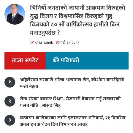
चिनियाँ जनताको जापानी आक्रमण विरुद्दको
युद्ध विजय र विश्वफासिष्ट विरुद्दको युद्द
विजयको ८० औं वार्षिकोत्सव हामीले किन
मनाउनुपर्दछ ?
KTM Dainik
भदौ १४ २०८२
ताजा अपडेट
धेरै पढिएको
अहिलेसम्म सरकारी आँखा अस्पताल छैन, कोशीमा बनाउँदैछौँः
१
मन्त्री मेहता
सैन्य संख्या बढाएर शिक्षा–रोजगारी बेवास्ता गर्नु सरकारको
२
गलत नीति : सांसद सिंह
घरजग्गा कारोबारका लागि इजाजतपत्र अनिवार्य, २१ दिनभित्र
३
अनलाइन आवेदन दिन विभागको आग्रह