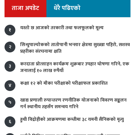
ताजा अपडेट
धेरै पढिएको
यस्तो छ आजको तरकारी तथा फलफूलको मूल्य
१
सिन्धुपाल्चोकको तातोपानी भन्सार क्षेत्रमा सुख्खा पहिरो, सशस्त्र
२
प्रहरीका संरचनामा क्षति
करदाता प्रोत्साहन कार्यक्रमः शुक्रबार उपहार घोषणा गरिने, एक
३
जनालाई १० लाख रुपैयाँ
कक्षा १२ को मौका परीक्षाको परीक्षाफल प्रकाशित
४
खाद्य प्रणाली रुपान्तरण रणनीतिक योजनाको विवरण सङ्कलन
५
गर्न स्थानीय तहसँग समन्वय गरिने
हुथी विद्रोहीको आक्रमणमा कम्तीमा ३८ यमनी सैनिकको मृत्यु
६