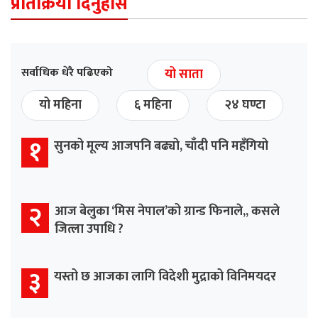
प्रतिक्रिया दिनुहोस
सर्वाधिक धेरै पढिएको
यो साता
यो महिना
६ महिना
२४ घण्टा
१
सुनको मूल्य आजपनि बढ्यो, चाँदी पनि महँगियो
२
आज बेलुका ‘मिस नेपाल’को ग्रान्ड फिनाले,, कसले
जित्ला उपाधि ?
३
यस्तो छ आजका लागि विदेशी मुद्राको विनिमयदर