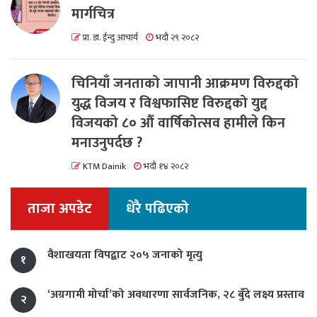
मार्गचित्र
प्रा. डा. ईन्दु आचार्य
भदौ २९ २०८२
चिनियाँ जनताको जापानी आक्रमण विरुद्दको
युद्ध विजय र विश्वफासिष्ट विरुद्दको युद्द
विजयको ८० औं वार्षिकोत्सव हामीले किन
मनाउनुपर्दछ ?
KTM Dainik
भदौ १४ २०८२
ताजा अपडेट
धेरै पढिएको
वैशाखयता विपद्बाट २०५ जनाको मृत्यु
१
‘अग्रगामी मोर्चा’को अवधारणा सार्वजनिक, २८ बुँदे लक्ष्य प्रस्ताव
२