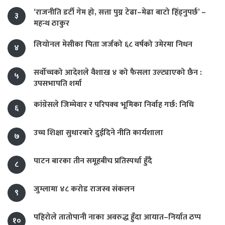
‘राजनीति डर्टी गेम हो, सत्ता पुग्न टेढा–मेढा बाटो हिँड्नुपर्छ’ –
३
महन्थ ठाकुर
लियोनल मेसीका पिता जर्जको ६८ वर्षको उमेरमा निधन
४
सर्वोच्चको आदेशले वैशाख ४ को फैसला उल्ट्याएको छैन :
५
उपसभापति शर्मा
कांग्रेसले जिम्मेवार र परिपक्व भूमिका निर्वाह गर्छ: निधि
६
उच्च शिक्षा सुधारबारे दुईदिने नीति कार्यशाला
७
पाटन बारका तीन समूहबीच प्रतिस्पर्धा हुँदै
८
जुम्लामा ४८ करोड राजस्व संकलन
९
पहिरोले तातोपानी नाका अवरुद्ध हुँदा आयात–निर्यात ठप्प
१०