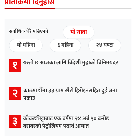
प्रतिक्रिया दिनुहोस
सर्वाधिक धेरै पढिएको
यो साता
यो महिना
६ महिना
२४ घण्टा
१
यस्तो छ आजका लागि विदेशी मुद्राको विनिमयदर
२
काठमाडौँमा ३३ ग्राम खैरो हिरोइनसहित दुई जना
पक्राउ
३
काँकडभिट्टाबाट एक वर्षमा २४ अर्ब ५० करोड
बराबरको पेट्रोलियम पदार्थ आयात