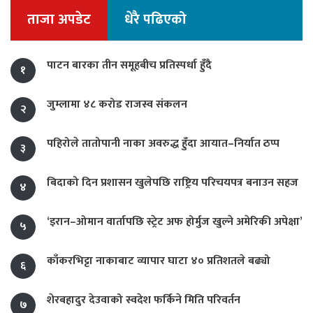
ताजा अपडेट
धेरै पढिएको
पाटन बारका तीन समूहबीच प्रतिस्पर्धा हुँदै
१
जुम्लामा ४८ करोड राजस्व संकलन
२
पहिरोले तातोपानी नाका अवरुद्ध हुँदा आयात–निर्यात ठप्प
३
बिदाको दिन प्रशासन खुलेपछि राष्ट्रिय परिचयपत्र बनाउन सहज
४
‘इरान–ओमान वार्तापछि स्ट्रेट अफ होर्मुज खुल्ने अमेरिकी अपेक्षा’
५
काँकरभिट्टा नाकाबाट व्यापार घाटा ४० प्रतिशतले बढ्यो
६
शेरबहादुर देउवाको स्वदेश फर्किने मिति परिवर्तन
७