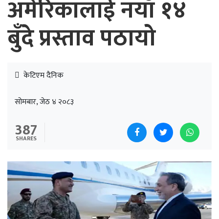
अमेरिकालाई नयाँ १४
बुँदे प्रस्ताव पठायो
केटिएम दैनिक
सोमबार, जेठ ४ २०८३
387
SHARES