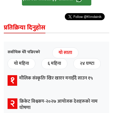
प्रतिक्रिया दिनुहोस
सर्वाधिक धेरै पढिएको
यो साता
यो महिना
६ महिना
२४ घण्टा
१
मौलिक संस्कृतिः खिर खाएर मनाइँदै साउन १५
२
क्रिकेट विश्वकप-२०२७ आयोजक देशहरूको नाम
घोषणा