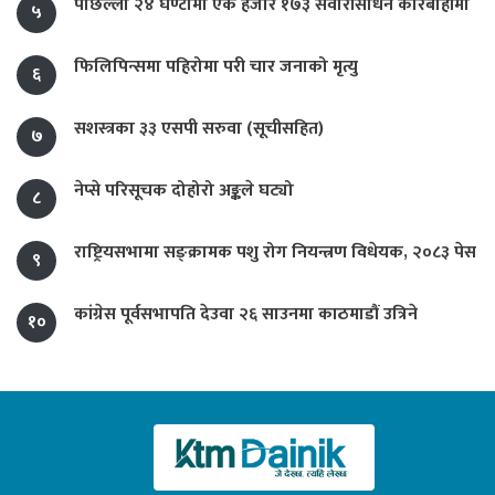
पछिल्लो २४ घण्टामा एक हजार १७३ सवारीसाधन कारबाहीमा
५
फिलिपिन्समा पहिरोमा परी चार जनाको मृत्यु
६
सशस्त्रका ३३ एसपी सरुवा (सूचीसहित)
७
नेप्से परिसूचक दोहोरो अङ्कले घट्यो
८
राष्ट्रियसभामा सङ्क्रामक पशु रोग नियन्त्रण विधेयक, २०८३ पेस
९
कांग्रेस पूर्वसभापति देउवा २६ साउनमा काठमाडौं उत्रिने
१०