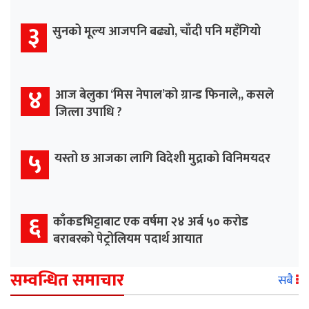
३
सुनको मूल्य आजपनि बढ्यो, चाँदी पनि महँगियो
४
आज बेलुका ‘मिस नेपाल’को ग्रान्ड फिनाले,, कसले
जित्ला उपाधि ?
५
यस्तो छ आजका लागि विदेशी मुद्राको विनिमयदर
६
काँकडभिट्टाबाट एक वर्षमा २४ अर्ब ५० करोड
बराबरको पेट्रोलियम पदार्थ आयात
सम्वन्धित समाचार
सबै