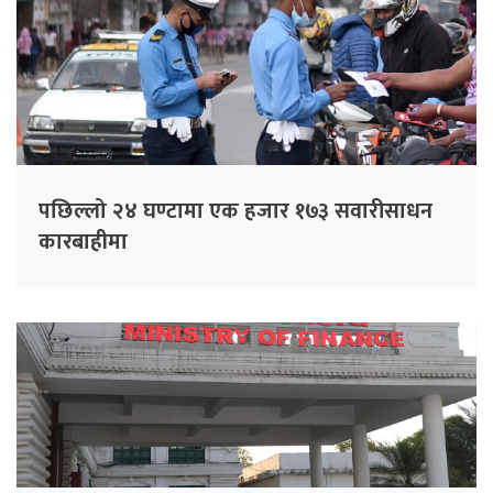
पछिल्लो २४ घण्टामा एक हजार १७३ सवारीसाधन
कारबाहीमा