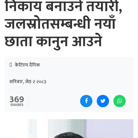
निकाय बनाउने तयारी,
जलस्रोतसम्बन्धी नयाँ
छाता कानुन आउने
केटिएम दैनिक
शनिवार, जेठ २ २०८३
369
SHARES