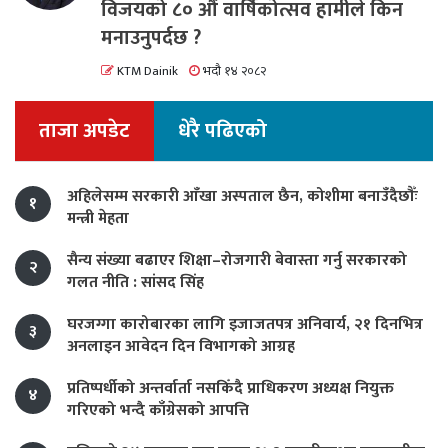
विजयको ८० औं वार्षिकोत्सव हामीले किन
मनाउनुपर्दछ ?
KTM Dainik
भदौ १४ २०८२
ताजा अपडेट
धेरै पढिएको
अहिलेसम्म सरकारी आँखा अस्पताल छैन, कोशीमा बनाउँदैछौँः
१
मन्त्री मेहता
सैन्य संख्या बढाएर शिक्षा–रोजगारी बेवास्ता गर्नु सरकारको
२
गलत नीति : सांसद सिंह
घरजग्गा कारोबारका लागि इजाजतपत्र अनिवार्य, २१ दिनभित्र
३
अनलाइन आवेदन दिन विभागको आग्रह
प्रतिष्पर्धीको अन्तर्वार्ता नसकिँदै प्राधिकरण अध्यक्ष नियुक्त
४
गरिएको भन्दै काँग्रेसको आपत्ति