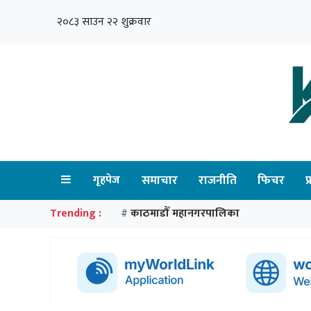
२०८३ साउन २२ शुक्रवार
गृहपेज
समाचार
राजनीति
फिचर
प
Trending :
काठमाडौँ महानगरपालिका
#