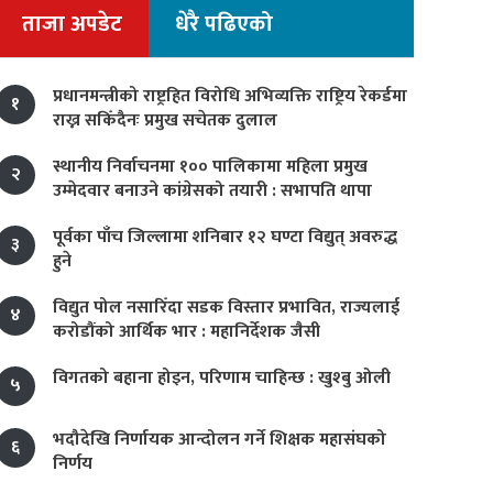
ताजा अपडेट
धेरै पढिएको
प्रधानमन्त्रीको राष्ट्रहित विरोधि अभिव्यक्ति राष्ट्रिय रेकर्डमा
१
राख्न सकिँदैनः प्रमुख सचेतक दुलाल
स्थानीय निर्वाचनमा १०० पालिकामा महिला प्रमुख
२
उम्मेदवार बनाउने कांग्रेसको तयारी : सभापति थापा
पूर्वका पाँच जिल्लामा शनिबार १२ घण्टा विद्युत् अवरुद्ध
३
हुने
विद्युत पोल नसारिँदा सडक विस्तार प्रभावित, राज्यलाई
४
करोडौंको आर्थिक भार : महानिर्देशक जैसी
विगतको बहाना होइन, परिणाम चाहिन्छ : खुश्बु ओली
५
भदौदेखि निर्णायक आन्दोलन गर्ने शिक्षक महासंघको
६
निर्णय