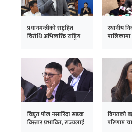
प्रधानमन्त्रीको राष्ट्रहित
स्थानीय नि
विरोधि अभिव्यक्ति राष्ट्रिय
पालिकामा 
रेकर्डमा राख्न सकिँदैनः प्रमुख
उम्मेदवार ब
सचेतक दुलाल
तयारी : स
विद्युत पोल नसारिँदा सडक
विगतको बह
विस्तार प्रभावित, राज्यलाई
परिणाम चाहि
करोडौंको आर्थिक भार :
ओली