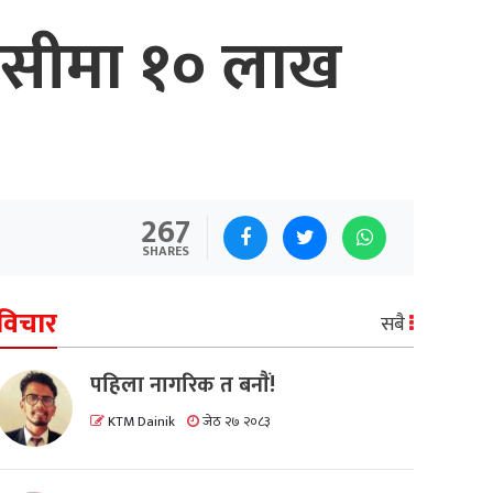
र सीमा १० लाख
267
SHARES
विचार
सबै
पहिला नागरिक त बनाैं!
KTM Dainik
जेठ २७ २०८३