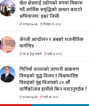
खेल क्षेत्रलाई उद्योगको रूपमा विकास
गर्दै आर्थिक समृद्धिको आधार बनाउने
अभियानमा: इश्वर जिसी
KTM Dainik
वैशाख २५ २०८३
जेनजी आन्दोलन र अबको राजनीतिक
मार्गचित्र
प्रा. डा. ईन्दु आचार्य
भदौ २९ २०८२
चिनियाँ जनताको जापानी आक्रमण
विरुद्दको युद्ध विजय र विश्वफासिष्ट
विरुद्दको युद्द विजयको ८० औं
वार्षिकोत्सव हामीले किन मनाउनुपर्दछ ?
KTM Dainik
भदौ १४ २०८२