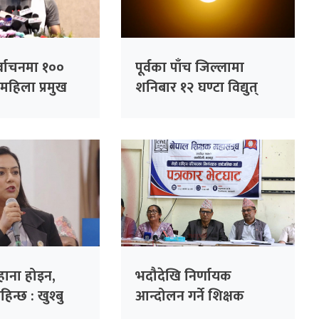
र्वाचनमा १००
पूर्वका पाँच जिल्लामा
महिला प्रमुख
शनिबार १२ घण्टा विद्युत्
नाउने कांग्रेसको
अवरुद्ध हुने
भापति थापा
ाना होइन,
भदौदेखि निर्णायक
न्छ : खुश्बु
आन्दोलन गर्ने शिक्षक
महासंघको निर्णय