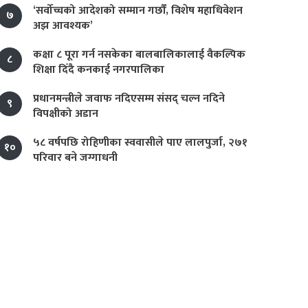
‘सर्वोच्चको आदेशको सम्मान गर्छौं, विशेष महाधिवेशन
७
अझ आवश्यक’
कक्षा ८ पूरा गर्न नसकेका बालबालिकालाई वैकल्पिक
८
शिक्षा दिँदै कनकाई नगरपालिका
प्रधानमन्त्रीले जवाफ नदिएसम्म संसद् चल्न नदिने
९
विपक्षीको अडान
५८ वर्षपछि रोहिणीका स्ववासीले पाए लालपुर्जा, २७१
१०
परिवार बने जग्गाधनी