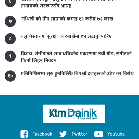
६
तामाङको सरकारसँग आग्रह
‘गौंथली’को तीन साताको कमाइ १९ करोड ७१ लाख
७
बलुचिस्तानमा सुरक्षा कारबाहीमा १५ लडाकु मारिए
८
विजय–संगीताको सम्बन्धविच्छेद प्रकरणमा नयाँ मोड, संगीता‍ले
९
फिर्ता लिइन् निवेदन
प्रतिनिधिसभा सुरु हुनेवित्तिकै विपक्षी दलहरूको उठेर गरे विरोध
१०
Facebook
Twitter
Youtube