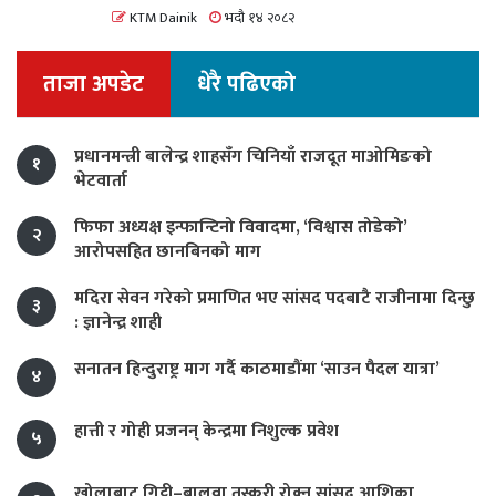
KTM Dainik
भदौ १४ २०८२
ताजा अपडेट
धेरै पढिएको
प्रधानमन्त्री बालेन्द्र शाहसँग चिनियाँ राजदूत माओमिङको
१
भेटवार्ता
फिफा अध्यक्ष इन्फान्टिनो विवादमा, ‘विश्वास तोडेको’
२
आरोपसहित छानबिनको माग
मदिरा सेवन गरेको प्रमाणित भए सांसद पदबाटै राजीनामा दिन्छु
३
: ज्ञानेन्द्र शाही
सनातन हिन्दुराष्ट्र माग गर्दै काठमाडौंमा ‘साउन पैदल यात्रा’
४
हात्ती र गोही प्रजनन् केन्द्रमा निशुल्क प्रवेश
५
खोलाबाट गिट्टी–बालुवा तस्करी रोक्न सांसद आशिका