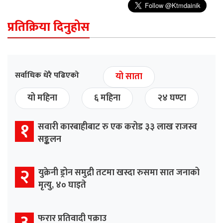
प्रतिक्रिया दिनुहोस
सर्वाधिक धेरै पढिएको
यो साता
यो महिना
६ महिना
२४ घण्टा
१
सवारी कारबाहीबाट रु एक करोड ३३ लाख राजस्व
सङ्कलन
२
युक्रेनी ड्रोन समुद्री तटमा खस्दा रुसमा सात जनाको
मृत्यु, ४० घाइते
३
फरार प्रतिवादी पक्राउ