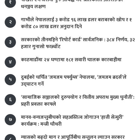
१
धनञ्जय लक्षण
गाभीले नेपाललाई ३ करोड ९६ लाख डलर बराबरको खोप र १
२
करोड ८० लाख डलर अनुदान दिने
सरकारको तीनमहिने ‘रिपोर्ट कार्ड’ सार्वजनिक : ३८४ निर्णय, ३२
३
हजार गुनासो फर्छ्योट
काठमाडौंमा २४ घण्टामा १८१ सवारी चालक कारबाहीमा
४
दुबईको चर्चित ‘जमजम पर्फ्युम्स’ नेपालमा, ‘जमजम ब्रदर्स’ले
५
उद्घाटन गर्ने
‘सामाजिक सञ्जालको दुरुपयोग र वित्तीय अपराध मुख्य चुनौती’:
६
प्रहरी प्रवक्ता काफ्ले
मानव-वन्यजन्तुबीचको सहअस्तित्व जोगाउन ‘हात्ती सेन्चुरी’
७
कार्यक्रम : मन्त्री चौधरी
ग्यासको बढ्दो माग र आपूर्तिबीच सन्तुलन ल्याउन सरकार
८