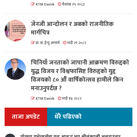
KTM Dainik
वैशाख २५ २०८३
जेनजी आन्दोलन र अबको राजनीतिक
मार्गचित्र
प्रा. डा. ईन्दु आचार्य
भदौ २९ २०८२
चिनियाँ जनताको जापानी आक्रमण विरुद्दको
युद्ध विजय र विश्वफासिष्ट विरुद्दको युद्द
विजयको ८० औं वार्षिकोत्सव हामीले किन
मनाउनुपर्दछ ?
KTM Dainik
भदौ १४ २०८२
ताजा अपडेट
धेरै पढिएको
पोखरा एभेन्जर्समा पुनः आबद्ध भए श्रीलंकाली अलराउन्डर