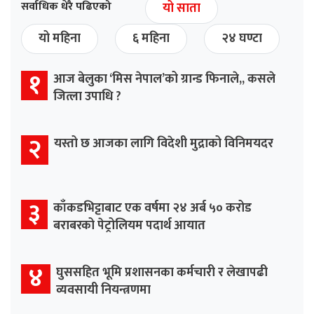
सर्वाधिक धेरै पढिएको
यो साता
यो महिना
६ महिना
२४ घण्टा
१
आज बेलुका ‘मिस नेपाल’को ग्रान्ड फिनाले,, कसले
जित्ला उपाधि ?
२
यस्तो छ आजका लागि विदेशी मुद्राको विनिमयदर
३
काँकडभिट्टाबाट एक वर्षमा २४ अर्ब ५० करोड
बराबरको पेट्रोलियम पदार्थ आयात
४
घुससहित भूमि प्रशासनका कर्मचारी र लेखापढी
व्यवसायी नियन्त्रणमा