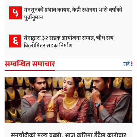
५
मनसुनको प्रभाव कायम, केही स्थानमा भारी वर्षाको
पूर्वानुमान
६
सेनाद्वारा ३२ सडक आयोजना सम्पन्न, चौध सय
किलोमिटर सडक निर्माण
सम्वन्धित समाचार
सबै
सुनचाँदीको मूल्य बढ्यो, आज कतिमा हुँदैछ कारोबार