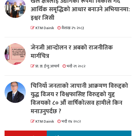
खेल क्षेत्रलाई उद्योगको रूपमा विकास गर्दै
आर्थिक समृद्धिको आधार बनाउने अभियानमा:
इश्वर जिसी
KTM Dainik
वैशाख २५ २०८३
जेनजी आन्दोलन र अबको राजनीतिक
मार्गचित्र
प्रा. डा. ईन्दु आचार्य
भदौ २९ २०८२
चिनियाँ जनताको जापानी आक्रमण विरुद्दको
युद्ध विजय र विश्वफासिष्ट विरुद्दको युद्द
विजयको ८० औं वार्षिकोत्सव हामीले किन
मनाउनुपर्दछ ?
KTM Dainik
भदौ १४ २०८२