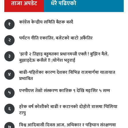
ताजा अपडेट
धेरै पढिएको
कांग्रेस केन्द्रीय समिति बैठक बस्दै
१
पर्यटन नीति एकातिर, बजेटको बाटो अर्कैतिर
२
‘झन्डै २ तिहाइ बहुमतका प्रधानमन्त्री एक्लै ! बुझिन मैले,
३
बुझाइदेऊ कसैले !! ;योगेश भट्टराई
बाढी-पहिराेका कारण देशका विभिन्न राजमार्गमा यातायात
४
प्रभावित
एनपीएल तेस्रो संस्करण कात्तिक ९ देखि मङ्सिर ५ सम्म
५
हरेक वर्ष कोशीको बाढी र कटानको दोहोरो त्रासमा चिलिया
६
टापु
विश्व आदिवासी दिवस आज, अधिकार र पहिचान संरक्षणमा
७