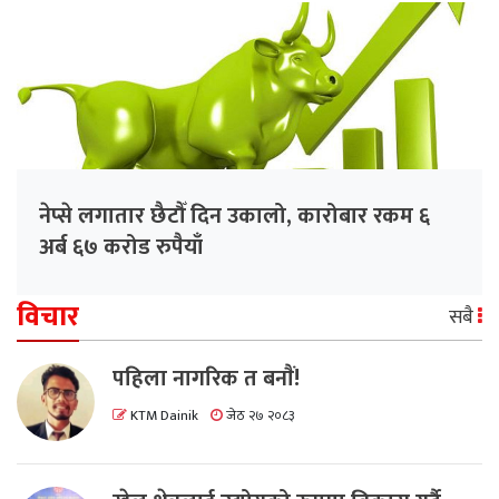
नेप्से लगातार छैटौँ दिन उकालो, कारोबार रकम ६
अर्ब ६७ करोड रुपैयाँ
विचार
सबै
पहिला नागरिक त बनाैं!
KTM Dainik
जेठ २७ २०८३