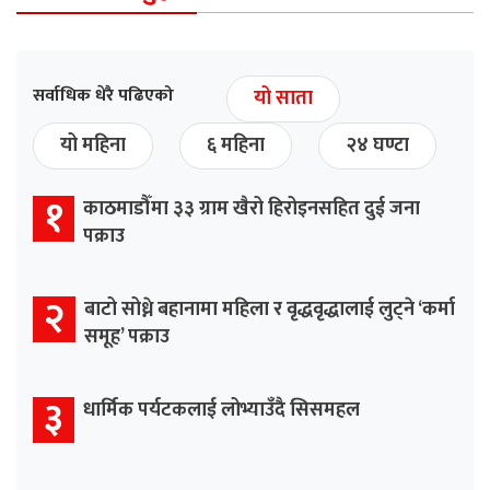
सर्वाधिक धेरै पढिएको
यो साता
यो महिना
६ महिना
२४ घण्टा
१
काठमाडौँमा ३३ ग्राम खैरो हिरोइनसहित दुई जना
पक्राउ
२
बाटो सोध्ने बहानामा महिला र वृद्धवृद्धालाई लुट्ने ‘कर्मा
समूह’ पक्राउ
३
धार्मिक पर्यटकलाई लोभ्याउँदै सिसमहल