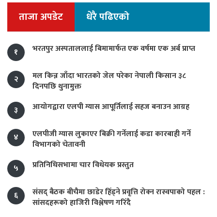
ताजा अपडेट
धेरै पढिएको
भरतपुर अस्पताललाई बिमामार्फत एक वर्षमा एक अर्ब प्राप्त
१
मल किन्न जाँदा भारतको जेल परेका नेपाली किसान ३८
२
दिनपछि थुनामुक्त
आयोगद्वारा एलपी ग्यास आपूर्तिलाई सहज बनाउन आग्रह
३
एलपीजी ग्यास लुकाएर बिक्री गर्नेलाई कडा कारबाही गर्ने
४
विभागको चेतावनी
प्रतिनिधिसभामा चार विधेयक प्रस्तुत
५
संसद् बैठक बीचैमा छाडेर हिँड्ने प्रवृत्ति रोक्न रास्वपाको पहल :
६
सांसदहरूको हाजिरी विश्लेषण गरिँदै