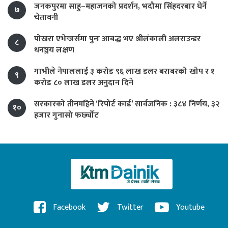
जनकपुरमा साहु–महाजनको प्रदर्शन, भदौमा सिंहदरबार घेर्ने
७
चेतावनी
पोखरा एभेन्जर्समा पुनः आबद्ध भए श्रीलंकाली अलराउन्डर
८
धनञ्जय लक्षण
गाभीले नेपाललाई ३ करोड ९६ लाख डलर बराबरको खोप र १
९
करोड ८० लाख डलर अनुदान दिने
सरकारको तीनमहिने ‘रिपोर्ट कार्ड’ सार्वजनिक : ३८४ निर्णय, ३२
१०
हजार गुनासो फर्छ्योट
Facebook
Twitter
Youtube