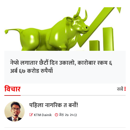
नेप्से लगातार छैटौँ दिन उकालो, कारोबार रकम ६
अर्ब ६७ करोड रुपैयाँ
विचार
सबै
पहिला नागरिक त बनाैं!
KTM Dainik
जेठ २७ २०८३