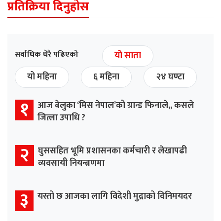
प्रतिक्रिया दिनुहोस
सर्वाधिक धेरै पढिएको
यो साता
यो महिना
६ महिना
२४ घण्टा
१
आज बेलुका ‘मिस नेपाल’को ग्रान्ड फिनाले,, कसले
जित्ला उपाधि ?
२
घुससहित भूमि प्रशासनका कर्मचारी र लेखापढी
व्यवसायी नियन्त्रणमा
३
यस्तो छ आजका लागि विदेशी मुद्राको विनिमयदर