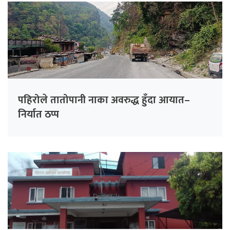
पहिरोले तातोपानी नाका अवरुद्ध हुँदा आयात–
निर्यात ठप्प