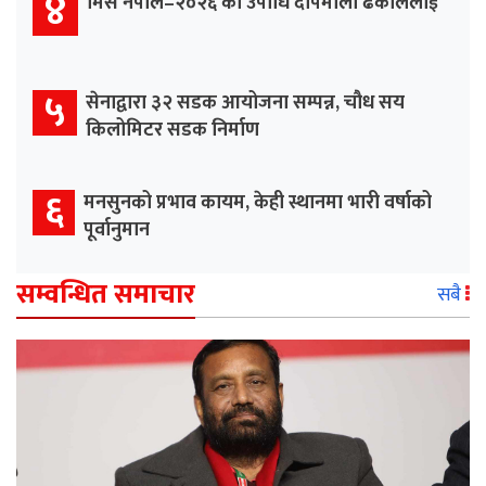
४
मिस नेपाल–२०२६ को उपाधि दीपमाला ढकाललाई
५
सेनाद्वारा ३२ सडक आयोजना सम्पन्न, चौध सय
किलोमिटर सडक निर्माण
६
मनसुनको प्रभाव कायम, केही स्थानमा भारी वर्षाको
पूर्वानुमान
सम्वन्धित समाचार
सबै