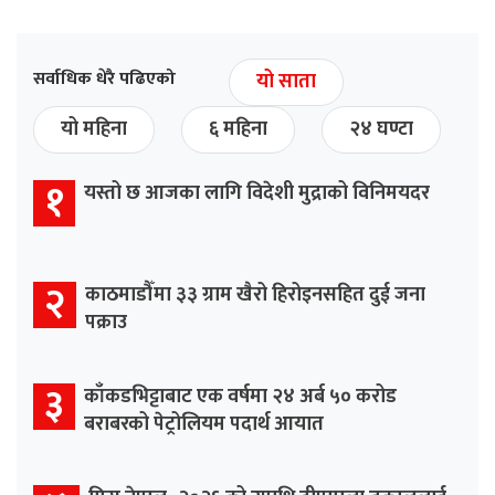
सर्वाधिक धेरै पढिएको
यो साता
यो महिना
६ महिना
२४ घण्टा
१
यस्तो छ आजका लागि विदेशी मुद्राको विनिमयदर
२
काठमाडौँमा ३३ ग्राम खैरो हिरोइनसहित दुई जना
पक्राउ
३
काँकडभिट्टाबाट एक वर्षमा २४ अर्ब ५० करोड
बराबरको पेट्रोलियम पदार्थ आयात