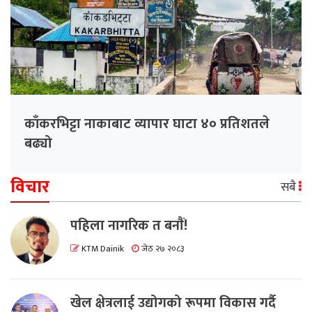
काँकरभिट्टा नाकाबाट व्यापार घाटा ४० प्रतिशतले
बढ्यो
विचार
सबै
पहिला नागरिक त बनाैं!
KTM Dainik
जेठ २७ २०८३
खेल क्षेत्रलाई उद्योगको रूपमा विकास गर्दै