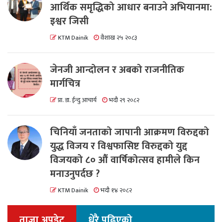
आर्थिक समृद्धिको आधार बनाउने अभियानमा:
इश्वर जिसी
KTM Dainik
वैशाख २५ २०८३
जेनजी आन्दोलन र अबको राजनीतिक
मार्गचित्र
प्रा. डा. ईन्दु आचार्य
भदौ २९ २०८२
चिनियाँ जनताको जापानी आक्रमण विरुद्दको
युद्ध विजय र विश्वफासिष्ट विरुद्दको युद्द
विजयको ८० औं वार्षिकोत्सव हामीले किन
मनाउनुपर्दछ ?
KTM Dainik
भदौ १४ २०८२
ताजा अपडेट
धेरै पढिएको