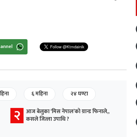
hannel
हिना
६ महिना
२४ घण्टा
२
आज बेलुका ‘मिस नेपाल’को ग्रान्ड फिनाले,,
कसले जित्ला उपाधि ?