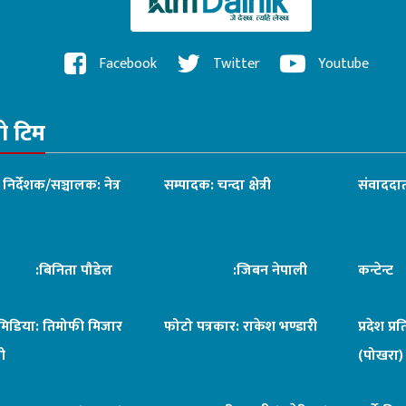
Facebook
Twitter
Youtube
रो टिम
ध निर्देशक/सञ्चालक: नेत्र
सम्पादक: चन्दा क्षेत्री
संवाददात
िनिता पौडेल
:जिबन नेपाली
कन्टेन्
िमिडिया: तिमोफी मिजार
फोटो पत्रकार: राकेश भण्डारी
प्रदेश प्र
ी
(पोखरा)