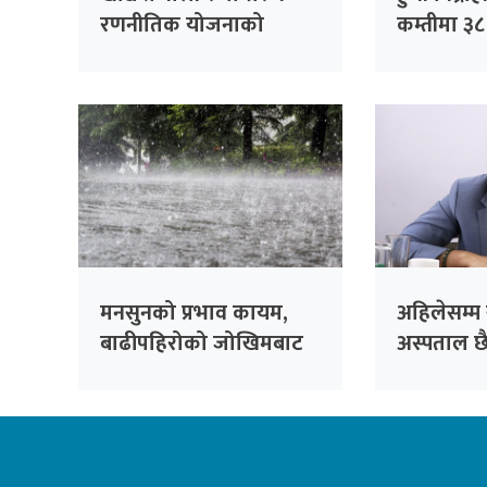
रणनीतिक योजनाको
कम्तीमा ३
विवरण सङ्कलन गर्न स्थानीय
मृत्यु
तहसँग समन्वय गरिने
मनसुनको प्रभाव कायम,
अहिलेसम्म
बाढीपहिरोको जोखिमबाट
अस्पताल छ
सतर्क रहन आग्रह
बनाउँदैछौँः म