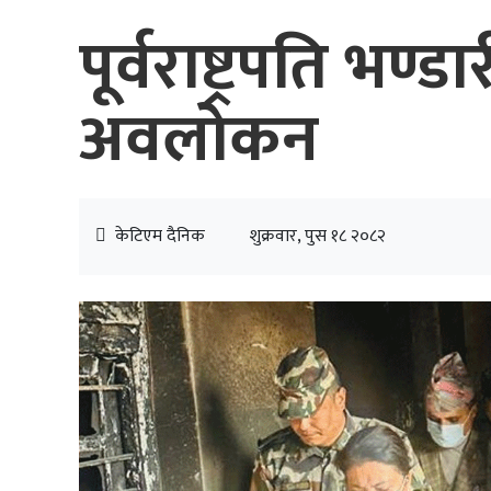
पूर्वराष्ट्रपति भण्
अवलोकन
केटिएम दैनिक
शुक्रवार, पुस १८ २०८२