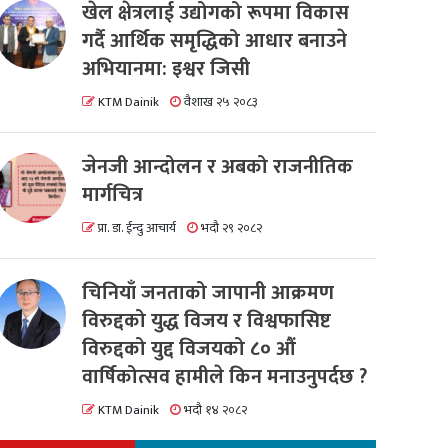
खेल क्षेत्रलाई उद्योगको रूपमा विकास
गर्दै आर्थिक समृद्धिको आधार बनाउने
अभियानमा: इश्वर जिसी
KTM Dainik
वैशाख २५ २०८३
जेनजी आन्दोलन र अबको राजनीतिक
मार्गचित्र
प्रा. डा. ईन्दु आचार्य
भदौ २९ २०८२
चिनियाँ जनताको जापानी आक्रमण
विरुद्दको युद्ध विजय र विश्वफासिष्ट
विरुद्दको युद्द विजयको ८० औं
वार्षिकोत्सव हामीले किन मनाउनुपर्दछ ?
KTM Dainik
भदौ १४ २०८२