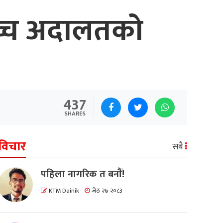
सर्वोच्च अदालतको
437
SHARES
विचार
सबै
पहिला नागरिक त बनाैं!
KTM Dainik
जेठ २७ २०८३