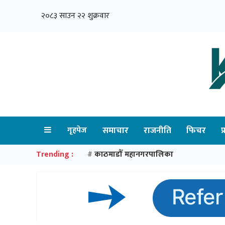
२०८३ साउन २२ शुक्रवार
गृहपेज
समाचार
राजनीति
फिचर
प
Trending :
काठमाडौँ महानगरपालिका
#