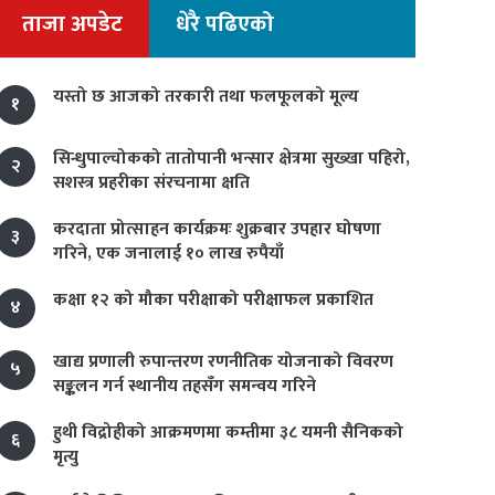
ताजा अपडेट
धेरै पढिएको
यस्तो छ आजको तरकारी तथा फलफूलको मूल्य
१
सिन्धुपाल्चोकको तातोपानी भन्सार क्षेत्रमा सुख्खा पहिरो,
२
सशस्त्र प्रहरीका संरचनामा क्षति
करदाता प्रोत्साहन कार्यक्रमः शुक्रबार उपहार घोषणा
३
गरिने, एक जनालाई १० लाख रुपैयाँ
कक्षा १२ को मौका परीक्षाको परीक्षाफल प्रकाशित
४
खाद्य प्रणाली रुपान्तरण रणनीतिक योजनाको विवरण
५
सङ्कलन गर्न स्थानीय तहसँग समन्वय गरिने
हुथी विद्रोहीको आक्रमणमा कम्तीमा ३८ यमनी सैनिकको
६
मृत्यु