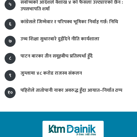
सर्वोच्चको आदेशले वैशाख ४ को फैसला उल्ट्याएको छैन :
५
उपसभापति शर्मा
कांग्रेसले जिम्मेवार र परिपक्व भूमिका निर्वाह गर्छ: निधि
६
उच्च शिक्षा सुधारबारे दुईदिने नीति कार्यशाला
७
पाटन बारका तीन समूहबीच प्रतिस्पर्धा हुँदै
८
जुम्लामा ४८ करोड राजस्व संकलन
९
पहिरोले तातोपानी नाका अवरुद्ध हुँदा आयात–निर्यात ठप्प
१०