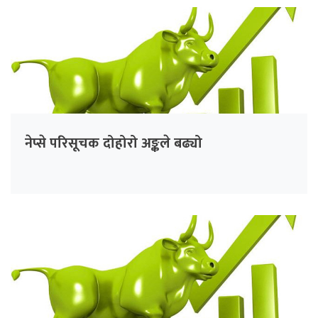
नेप्से परिसूचक दोहोरो अङ्कले बढ्यो