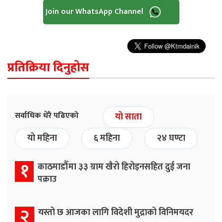
Join our WhatsApp Channel
प्रतिक्रिया दिनुहोस
सर्वाधिक धेरै पढिएको
यो साता
यो महिना
६ महिना
२४ घण्टा
१
काठमाडौँमा ३३ ग्राम खैरो हिरोइनसहित दुई जना
पक्राउ
२
यस्तो छ आजका लागि विदेशी मुद्राको विनिमयदर