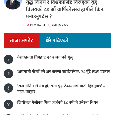
युद्ध विजय र विश्वफासिष्ट विरुद्दको युद्द
विजयको ८० औं वार्षिकोत्सव हामीले किन
मनाउनुपर्दछ ?
KTM Dainik
भदौ १४ २०८२
ताजा अपडेट
धेरै पढिएको
वैशाखयता विपद्बाट २०५ जनाको मृत्यु
१
‘अग्रगामी मोर्चा’को अवधारणा सार्वजनिक, २८ बुँदे लक्ष्य प्रस्ताव
२
‘राजनीति डर्टी गेम हो, सत्ता पुग्न टेढा–मेढा बाटो हिँड्नुपर्छ’ –
३
महन्थ ठाकुर
लियोनल मेसीका पिता जर्जको ६८ वर्षको उमेरमा निधन
४