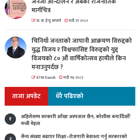
जेनजी आन्दोलन र अबको राजनीतिक
मार्गचित्र
प्रा. डा. ईन्दु आचार्य
भदौ २९ २०८२
चिनियाँ जनताको जापानी आक्रमण विरुद्दको
युद्ध विजय र विश्वफासिष्ट विरुद्दको युद्द
विजयको ८० औं वार्षिकोत्सव हामीले किन
मनाउनुपर्दछ ?
KTM Dainik
भदौ १४ २०८२
ताजा अपडेट
धेरै पढिएको
अहिलेसम्म सरकारी आँखा अस्पताल छैन, कोशीमा बनाउँदैछौँः
१
मन्त्री मेहता
सैन्य संख्या बढाएर शिक्षा–रोजगारी बेवास्ता गर्नु सरकारको
२