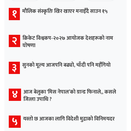
१
मौलिक संस्कृतिः खिर खाएर मनाइँदै साउन १५
२
क्रिकेट विश्वकप-२०२७ आयोजक देशहरूको नाम
घोषणा
३
सुनको मूल्य आजपनि बढ्यो, चाँदी पनि महँगियो
४
आज बेलुका ‘मिस नेपाल’को ग्रान्ड फिनाले,, कसले
जित्ला उपाधि ?
५
यस्तो छ आजका लागि विदेशी मुद्राको विनिमयदर