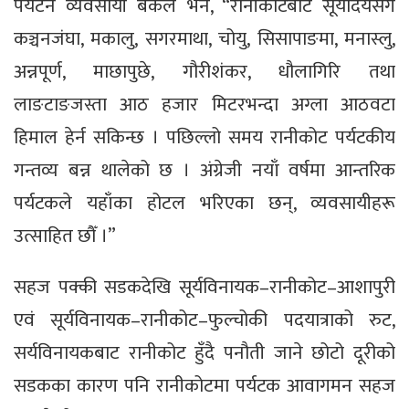
पर्यटन व्यवसायी बकेले भने, “रानीकोटबाट सूर्योदयसँगै
कञ्चनजंघा, मकालु, सगरमाथा, चोयु, सिसापाङमा, मनास्लु,
अन्नपूर्ण, माछापुछे, गौरीशंकर, धौलागिरि तथा
लाङटाङजस्ता आठ हजार मिटरभन्दा अग्ला आठवटा
हिमाल हेर्न सकिन्छ । पछिल्लो समय रानीकोट पर्यटकीय
गन्तव्य बन्न थालेको छ । अंग्रेजी नयाँ वर्षमा आन्तरिक
पर्यटकले यहाँका होटल भरिएका छन्, व्यवसायीहरू
उत्साहित छौँ ।”
सहज पक्की सडकदेखि सूर्यविनायक–रानीकोट–आशापुरी
एवं सूर्यविनायक–रानीकोट–फुल्चोकी पदयात्राको रुट,
सर्यविनायकबाट रानीकोट हुँदै पनौती जाने छोटो दूरीको
सडकका कारण पनि रानीकोटमा पर्यटक आवागमन सहज