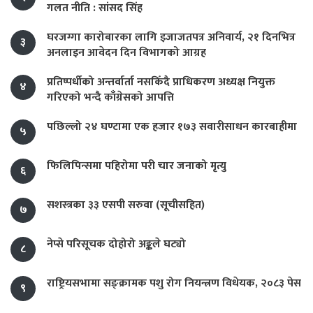
गलत नीति : सांसद सिंह
घरजग्गा कारोबारका लागि इजाजतपत्र अनिवार्य, २१ दिनभित्र
३
अनलाइन आवेदन दिन विभागको आग्रह
प्रतिष्पर्धीको अन्तर्वार्ता नसकिँदै प्राधिकरण अध्यक्ष नियुक्त
४
गरिएको भन्दै काँग्रेसको आपत्ति
पछिल्लो २४ घण्टामा एक हजार १७३ सवारीसाधन कारबाहीमा
५
फिलिपिन्समा पहिरोमा परी चार जनाको मृत्यु
६
सशस्त्रका ३३ एसपी सरुवा (सूचीसहित)
७
नेप्से परिसूचक दोहोरो अङ्कले घट्यो
८
राष्ट्रियसभामा सङ्क्रामक पशु रोग नियन्त्रण विधेयक, २०८३ पेस
९