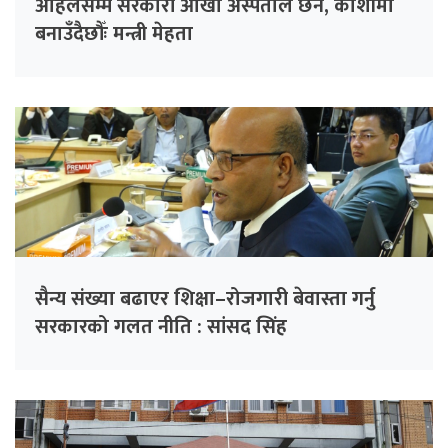
अहिलेसम्म सरकारी आँखा अस्पताल छैन, कोशीमा
बनाउँदैछौँः मन्त्री मेहता
सैन्य संख्या बढाएर शिक्षा–रोजगारी बेवास्ता गर्नु
सरकारको गलत नीति : सांसद सिंह