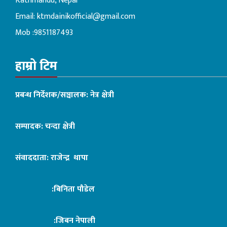
Kathmandu, Nepal
Email:
ktmdainikofficial@gmail.com
Mob :9851187493
हाम्रो टिम
प्रबन्ध निर्देशक/सञ्चालक: नेत्र क्षेत्री
सम्पादक: चन्दा क्षेत्री
संवाददाता: राजेन्द्र थापा
:बिनिता पौडेल
:जिबन नेपाली