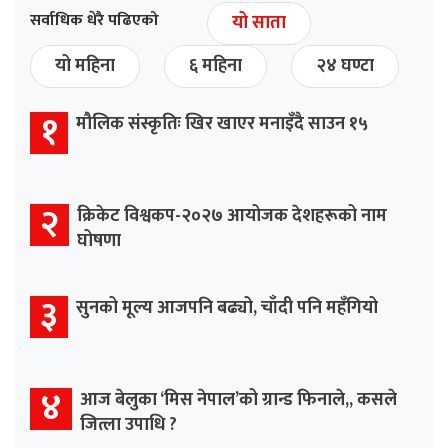
सर्वाधिक धेरै पढिएको
यो साता
यो महिना
६ महिना
२४ घण्टा
१
मौलिक संस्कृतिः खिर खाएर मनाइँदै साउन १५
२
क्रिकेट विश्वकप-२०२७ आयोजक देशहरूको नाम
घोषणा
३
सुनको मूल्य आजपनि बढ्यो, चाँदी पनि महँगियो
४
आज बेलुका ‘मिस नेपाल’को ग्रान्ड फिनाले,, कसले
जित्ला उपाधि ?