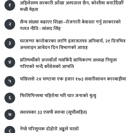
अहिलेसम्म सरकारी आँखा अस्पताल छैन, कोशीमा बनाउँदैछौँः
१
मन्त्री मेहता
सैन्य संख्या बढाएर शिक्षा–रोजगारी बेवास्ता गर्नु सरकारको
२
गलत नीति : सांसद सिंह
घरजग्गा कारोबारका लागि इजाजतपत्र अनिवार्य, २१ दिनभित्र
३
अनलाइन आवेदन दिन विभागको आग्रह
प्रतिष्पर्धीको अन्तर्वार्ता नसकिँदै प्राधिकरण अध्यक्ष नियुक्त
४
गरिएको भन्दै काँग्रेसको आपत्ति
पछिल्लो २४ घण्टामा एक हजार १७३ सवारीसाधन कारबाहीमा
५
फिलिपिन्समा पहिरोमा परी चार जनाको मृत्यु
६
सशस्त्रका ३३ एसपी सरुवा (सूचीसहित)
७
नेप्से परिसूचक दोहोरो अङ्कले घट्यो
८