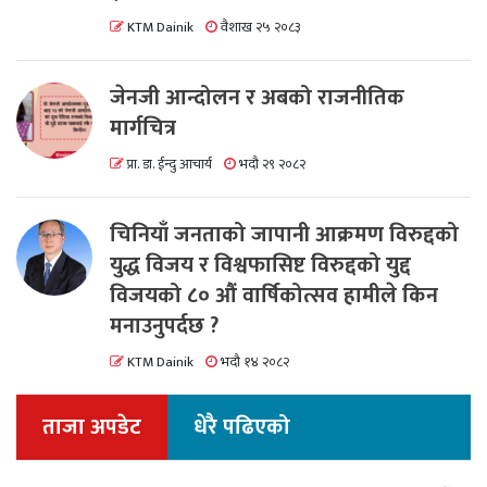
KTM Dainik
वैशाख २५ २०८३
जेनजी आन्दोलन र अबको राजनीतिक
मार्गचित्र
प्रा. डा. ईन्दु आचार्य
भदौ २९ २०८२
चिनियाँ जनताको जापानी आक्रमण विरुद्दको
युद्ध विजय र विश्वफासिष्ट विरुद्दको युद्द
विजयको ८० औं वार्षिकोत्सव हामीले किन
मनाउनुपर्दछ ?
KTM Dainik
भदौ १४ २०८२
ताजा अपडेट
धेरै पढिएको