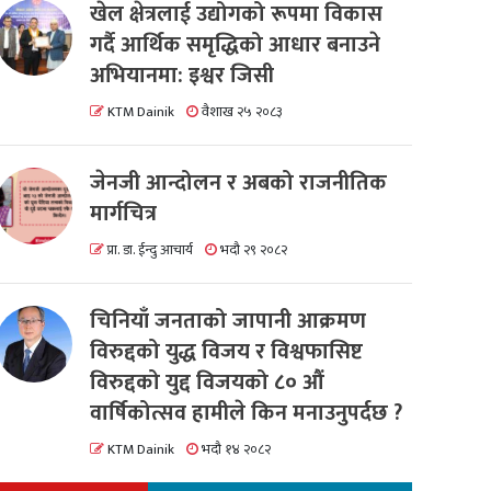
खेल क्षेत्रलाई उद्योगको रूपमा विकास
गर्दै आर्थिक समृद्धिको आधार बनाउने
अभियानमा: इश्वर जिसी
KTM Dainik
वैशाख २५ २०८३
जेनजी आन्दोलन र अबको राजनीतिक
मार्गचित्र
प्रा. डा. ईन्दु आचार्य
भदौ २९ २०८२
चिनियाँ जनताको जापानी आक्रमण
विरुद्दको युद्ध विजय र विश्वफासिष्ट
विरुद्दको युद्द विजयको ८० औं
वार्षिकोत्सव हामीले किन मनाउनुपर्दछ ?
KTM Dainik
भदौ १४ २०८२