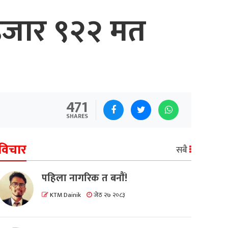
 हजार ९२२ मत
471
SHARES
विचार
सबै
पहिला नागरिक त बनाैं!
KTM Dainik
जेठ २७ २०८३