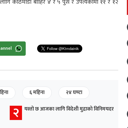
ागि काठमाडौँ बाहिर ४ र ५ पुस र उपत्यकामा ११ र १२
hannel
हिना
६ महिना
२४ घण्टा
२
यस्तो छ आजका लागि विदेशी मुद्राको विनिमयदर