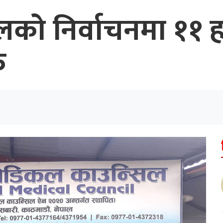
लको निर्वाचनमा ११
ु