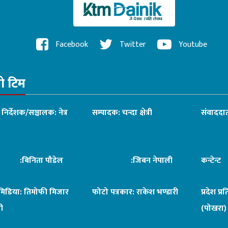
Facebook
Twitter
Youtube
रो टिम
ध निर्देशक/सञ्चालक: नेत्र
सम्पादक: चन्दा क्षेत्री
संवाददात
िनिता पौडेल
:जिबन नेपाली
कन्टेन्
िमिडिया: तिमोफी मिजार
फोटो पत्रकार: राकेश भण्डारी
प्रदेश प्र
ी
(पोखरा)