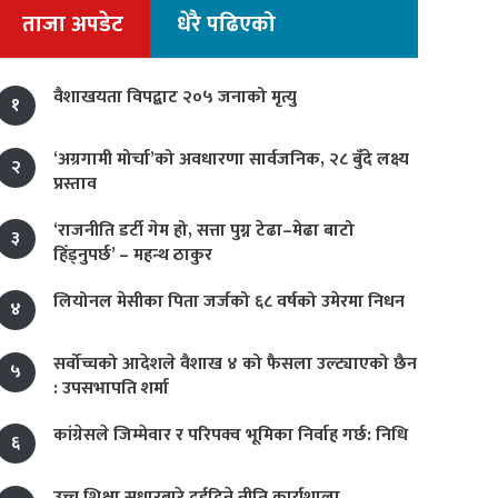
ताजा अपडेट
धेरै पढिएको
वैशाखयता विपद्बाट २०५ जनाको मृत्यु
१
‘अग्रगामी मोर्चा’को अवधारणा सार्वजनिक, २८ बुँदे लक्ष्य
२
प्रस्ताव
‘राजनीति डर्टी गेम हो, सत्ता पुग्न टेढा–मेढा बाटो
३
हिँड्नुपर्छ’ – महन्थ ठाकुर
लियोनल मेसीका पिता जर्जको ६८ वर्षको उमेरमा निधन
४
सर्वोच्चको आदेशले वैशाख ४ को फैसला उल्ट्याएको छैन
५
: उपसभापति शर्मा
कांग्रेसले जिम्मेवार र परिपक्व भूमिका निर्वाह गर्छ: निधि
६
उच्च शिक्षा सुधारबारे दुईदिने नीति कार्यशाला