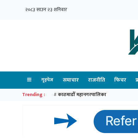
२०८३ साउन २३ शनिवार
गृहपेज
समाचार
राजनीति
फिचर
प
Trending :
काठमाडौँ महानगरपालिका
#