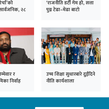
ोर्चा’को
‘राजनीति डर्टी गेम हो, सत्ता
ार्वजनिक, २८
पुग्न टेढा–मेढा बाटो
्रस्ताव
हिँड्नुपर्छ’ – महन्थ ठाकुर
िम्मेवार र
उच्च शिक्षा सुधारबारे दुईदिने
मिका निर्वाह
नीति कार्यशाला