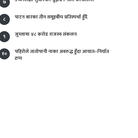
७
पाटन बारका तीन समूहबीच प्रतिस्पर्धा हुँदै
८
जुम्लामा ४८ करोड राजस्व संकलन
९
पहिरोले तातोपानी नाका अवरुद्ध हुँदा आयात–निर्यात
१०
ठप्प