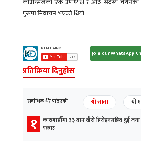
काउन्सिलको एक उपाध्यक्ष र आठ सदस्य चयनका ल
पुसमा निर्वाचन भएको थियो ।
Join our WhatsApp C
प्रतिक्रिया दिनुहोस
सर्वाधिक धेरै पढिएको
यो साता
यो म
१
काठमाडौँमा ३३ ग्राम खैरो हिरोइनसहित दुई जना
पक्राउ