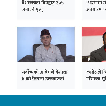
वैशाखयता विपद्बाट २०५
‘अग्रगामी म
जनाको मृत्यु
अवधारणा स
बुँदे लक्ष्य प
सर्वोच्चको आदेशले वैशाख
कांग्रेसले ज
४ को फैसला उल्ट्याएको
परिपक्व भू
छैन : उपसभापति शर्मा
गर्छ: निधि