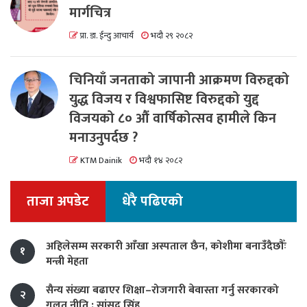
मार्गचित्र
प्रा. डा. ईन्दु आचार्य
भदौ २९ २०८२
चिनियाँ जनताको जापानी आक्रमण विरुद्दको
युद्ध विजय र विश्वफासिष्ट विरुद्दको युद्द
विजयको ८० औं वार्षिकोत्सव हामीले किन
मनाउनुपर्दछ ?
KTM Dainik
भदौ १४ २०८२
ताजा अपडेट
धेरै पढिएको
अहिलेसम्म सरकारी आँखा अस्पताल छैन, कोशीमा बनाउँदैछौँः
१
मन्त्री मेहता
सैन्य संख्या बढाएर शिक्षा–रोजगारी बेवास्ता गर्नु सरकारको
२
गलत नीति : सांसद सिंह