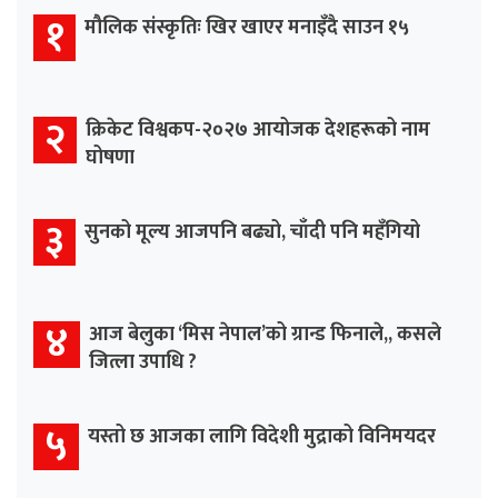
१
मौलिक संस्कृतिः खिर खाएर मनाइँदै साउन १५
२
क्रिकेट विश्वकप-२०२७ आयोजक देशहरूको नाम
घोषणा
३
सुनको मूल्य आजपनि बढ्यो, चाँदी पनि महँगियो
४
आज बेलुका ‘मिस नेपाल’को ग्रान्ड फिनाले,, कसले
जित्ला उपाधि ?
५
यस्तो छ आजका लागि विदेशी मुद्राको विनिमयदर