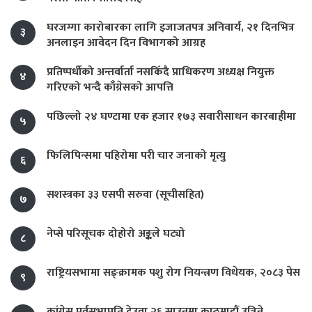
घरजग्गा कारोबारका लागि इजाजतपत्र अनिवार्य, २१ दिनभित्र
३
अनलाइन आवेदन दिन विभागको आग्रह
प्रतिष्पर्धीको अन्तर्वार्ता नसकिँदै प्राधिकरण अध्यक्ष नियुक्त
४
गरिएको भन्दै काँग्रेसको आपत्ति
पछिल्लो २४ घण्टामा एक हजार १७३ सवारीसाधन कारबाहीमा
५
फिलिपिन्समा पहिरोमा परी चार जनाको मृत्यु
६
सशस्त्रका ३३ एसपी सरुवा (सूचीसहित)
७
नेप्से परिसूचक दोहोरो अङ्कले घट्यो
८
राष्ट्रियसभामा सङ्क्रामक पशु रोग नियन्त्रण विधेयक, २०८३ पेस
९
कांग्रेस पूर्वसभापति देउवा २६ साउनमा काठमाडौं उत्रिने