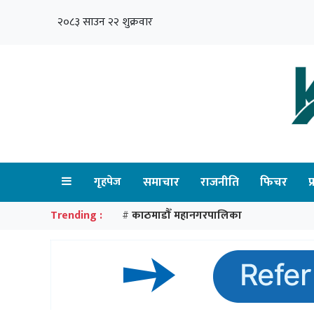
२०८३ साउन २२ शुक्रवार
गृहपेज
समाचार
राजनीति
फिचर
प
Trending :
काठमाडौँ महानगरपालिका
#