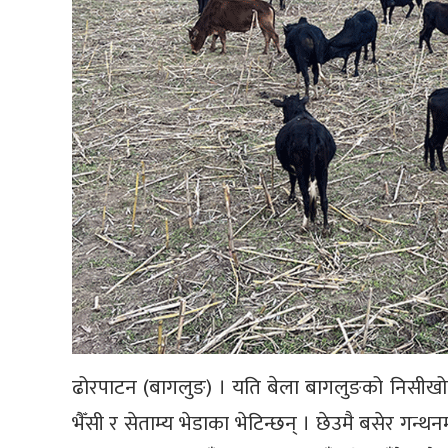
ढोरपाटन (बागलुङ) । यति बेला बागलुङको निसीखोला
भैँसी र सेताम्य भेडाका भेटिन्छन् । छेउमै बसेर गन्