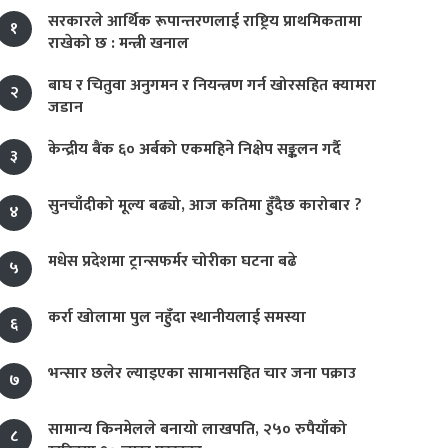
सरकारले आर्थिक रूपान्तरणलाई राष्ट्रिय प्राथमिकतामा
१
राखेको छ : मन्त्री खनाल
बाघ र चितुवा अनुगमन र नियन्त्रण गर्न खोरसहित क्यामरा
२
जडान
केन्द्रीय बैंक ६० अर्बको एकमहिने निक्षेप सङ्कलन गर्दै
३
सुनचाँदीको मूल्य बढ्यो, आज कतिमा हुँदैछ कारोबार ?
४
मधेस प्रदेशमा ट्रान्सफर्मर चोरीका घटना बढे
५
कर्रा खोलामा पुल नहुँदा स्थानीयलाई समस्या
६
भन्सार छलेर ल्याइएका सामानसहित चार जना पक्राउ
७
सामान्य किनमेलले बनायो लाखपति, २५० रुपैयाँको
८