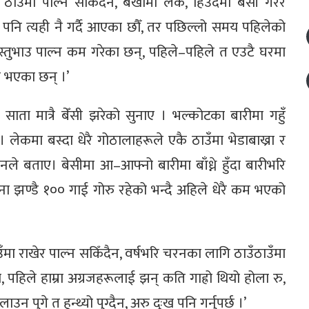
कै ठाउँमा पाल्न सकिँदैन, बर्खामा लेक, हिउँदमा बेँसी गरेर
हरूले पनि त्यही नै गर्दै आएका छौँ, तर पछिल्लो समय पहिलेको
 बस्तुभाउ पाल्न कम गरेका छन्, पहिले–पहिले त एउटै घरमा
कम भएका छन् ।’
 साता मात्रै बेँसी झरेको सुनाए । भल्कोटका बारीमा गहुँ
लेकमा बस्दा धेरै गोठालाहरूले एकै ठाउँमा भेडाबाख्रा र
्ने उनले बताए। बेसीमा आ–आफ्नो बारीमा बाँध्ने हुँदा बारीभरि
ना झण्डै १०० गाई गोरु रहेको भन्दै अहिले धेरै कम भएको
 ठाउँमा राखेर पाल्न सकिँदैन, वर्षभरि चरनका लागि ठाउँठाउँमा
पर्‍यो, पहिले हाम्रा अग्रजहरूलाई झन् कति गाह्रो थियो होला रु,
न पुगे त हुन्थ्यो पुग्दैन, अरु दुःख पनि गर्नुपर्छ ।’