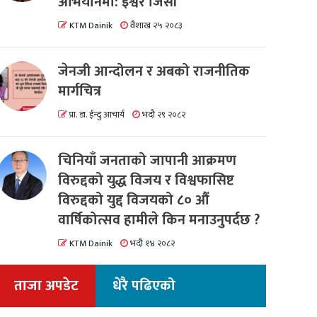
अभियानमा: इश्वर जिसी
KTM Dainik
वैशाख २५ २०८३
जेनजी आन्दोलन र अबको राजनीतिक
मार्गचित्र
प्रा. डा. ईन्दु आचार्य
भदौ २९ २०८२
चिनियाँ जनताको जापानी आक्रमण
विरुद्दको युद्ध विजय र विश्वफासिष्ट
विरुद्दको युद्द विजयको ८० औं
वार्षिकोत्सव हामीले किन मनाउनुपर्दछ ?
KTM Dainik
भदौ १४ २०८२
ताजा अपडेट
धेरै पढिएको