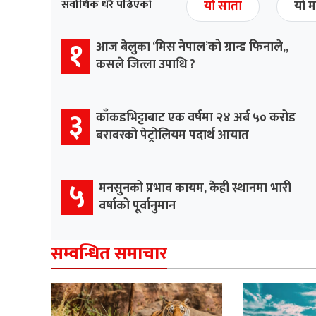
सर्वाधिक धेरै पढिएको
यो साता
यो म
१
आज बेलुका ‘मिस नेपाल’को ग्रान्ड फिनाले,,
कसले जित्ला उपाधि ?
३
काँकडभिट्टाबाट एक वर्षमा २४ अर्ब ५० करोड
बराबरको पेट्रोलियम पदार्थ आयात
५
मनसुनको प्रभाव कायम, केही स्थानमा भारी
वर्षाको पूर्वानुमान
सम्वन्धित समाचार