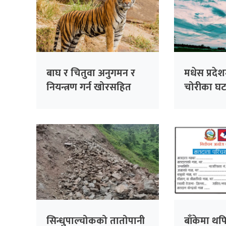
बाघ र चितुवा अनुगमन र
मधेस प्रदेशम
नियन्त्रण गर्न खोरसहित
चोरीका घट
क्यामरा जडान
सिन्धुपाल्चोकको तातोपानी
बाँकेमा थ