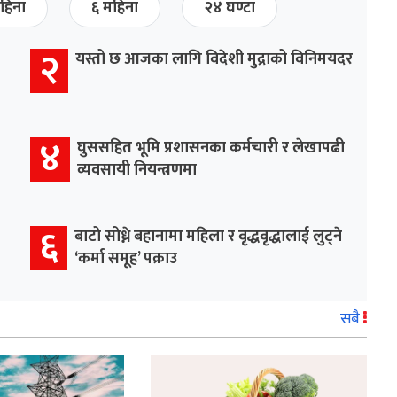
हिना
६ महिना
२४ घण्टा
२
यस्तो छ आजका लागि विदेशी मुद्राको विनिमयदर
४
घुससहित भूमि प्रशासनका कर्मचारी र लेखापढी
व्यवसायी नियन्त्रणमा
६
बाटो सोध्ने बहानामा महिला र वृद्धवृद्धालाई लुट्ने
‘कर्मा समूह’ पक्राउ
सबै