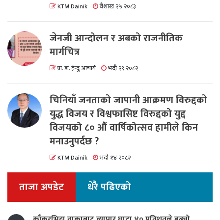
KTM Dainik
वैशाख २५ २०८३
जेनजी आन्दोलन र अबको राजनीतिक
मार्गचित्र
प्रा. डा. ईन्दु आचार्य
भदौ २९ २०८२
चिनियाँ जनताको जापानी आक्रमण विरुद्दको
युद्ध विजय र विश्वफासिष्ट विरुद्दको युद्द
विजयको ८० औं वार्षिकोत्सव हामीले किन
मनाउनुपर्दछ ?
KTM Dainik
भदौ १४ २०८२
ताजा अपडेट
धेरै पढिएको
काँकरभिट्टा नाकाबाट व्यापार घाटा ४० प्रतिशतले बढ्यो