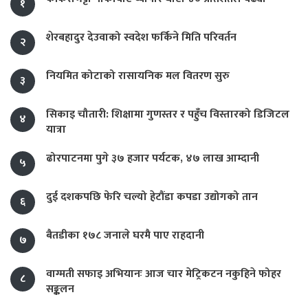
१
शेरबहादुर देउवाको स्वदेश फर्किने मिति परिवर्तन
२
नियमित कोटाको रासायनिक मल वितरण सुरु
३
सिकाइ चौतारी: शिक्षामा गुणस्तर र पहुँच विस्तारको डिजिटल
४
यात्रा
ढोरपाटनमा पुगे ३७ हजार पर्यटक, ४७ लाख आम्दानी
५
दुई दशकपछि फेरि चल्यो हेटौंडा कपडा उद्योगको तान
६
बैतडीका १७८ जनाले घरमै पाए राहदानी
७
वाग्मती सफाइ अभियानः आज चार मेट्रिकटन नकुहिने फोहर
८
सङ्कलन