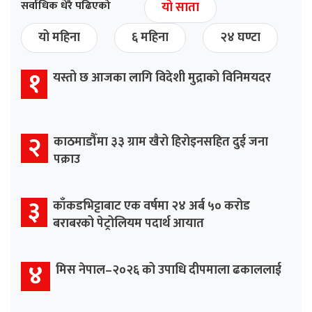
सर्वाधिक धेरै पढिएको
यो साता
यो महिना
६ महिना
२४ घण्टा
१
यस्तो छ आजका लागि विदेशी मुद्राको विनिमयदर
२
काठमाडौँमा ३३ ग्राम खैरो हिरोइनसहित दुई जना
पक्राउ
३
काँकडभिट्टाबाट एक वर्षमा २४ अर्ब ५० करोड
बराबरको पेट्रोलियम पदार्थ आयात
४
मिस नेपाल–२०२६ को उपाधि दीपमाला ढकाललाई