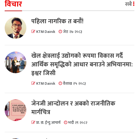
विचार
सबै
पहिला नागरिक त बनाैं!
KTM Dainik
जेठ २७ २०८३
खेल क्षेत्रलाई उद्योगको रूपमा विकास गर्दै
आर्थिक समृद्धिको आधार बनाउने अभियानमा:
इश्वर जिसी
KTM Dainik
वैशाख २५ २०८३
जेनजी आन्दोलन र अबको राजनीतिक
मार्गचित्र
प्रा. डा. ईन्दु आचार्य
भदौ २९ २०८२