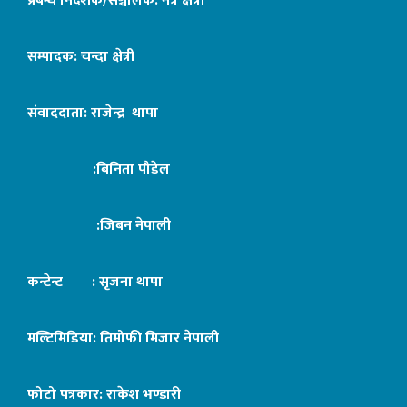
प्रबन्ध निर्देशक/सञ्चालक: नेत्र क्षेत्री
सम्पादक: चन्दा क्षेत्री
संवाददाता: राजेन्द्र थापा
:बिनिता पौडेल
:जिबन नेपाली
कन्टेन्ट : सृजना थापा
मल्टिमिडिया: तिमोफी मिजार नेपाली
फोटो पत्रकार: राकेश भण्डारी