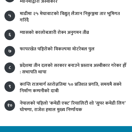
म्यानमाद्वारा अस्वीकार
माडीमा २५ मेघावाटको विद्युत् लैजान निकुञ्जमा तार भूमिगत
५
गरिँदै
ग्यासको कालोबजारी रोक्न अनुगमन तीव्र
६
फापरखेत पहिरोको विकल्पमा मोटरेबल पुल
७
प्रदेशमा तीन दलको सरकार बनाउने प्रस्ताव अस्वीकार गरेका हौँ
८
: सभापति थापा
कान्ति राजमार्ग स्तरोन्नतिमा ५० प्रतिशत प्रगति, समयमै सक्ने
९
निर्माण कम्पनीको दाबी
नेपालको पहिलो ‘कमेडी एक्ट’ रियालिटी शो ‘सुपर कमेडी लिग’
१०
घोषणा, राजेश हमाल मुख्य निर्णायक