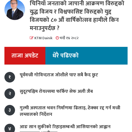
चिनियाँ जनताको जापानी आक्रमण विरुद्दको
युद्ध विजय र विश्वफासिष्ट विरुद्दको युद्द
विजयको ८० औं वार्षिकोत्सव हामीले किन
मनाउनुपर्दछ ?
KTM Dainik
भदौ १४ २०८२
ताजा अपडेट
धेरै पढिएको
पूर्वमन्त्री गोविन्दराज जोशीले पाए सबै कैद छुट
१
सुदूरपश्चिम रोयल्समा फर्किए सेफ अली जैब
२
गुल्मी अस्पताल भवन निर्माणमा ढिलाइ, ठेक्का रद्द गर्न मन्त्री
३
लम्सालको निर्देशन
आङ सान सुकीको रिहाइसम्बन्धी आसियानको आह्वान
४