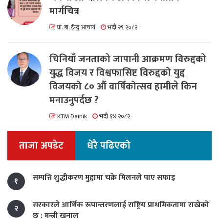
मार्गचित्र
प्रा. डा. ईन्दु आचार्य
भदौ २९ २०८२
चिनियाँ जनताको जापानी आक्रमण विरुद्दको
युद्ध विजय र विश्वफासिष्ट विरुद्दको युद्द
विजयको ८० औं वार्षिकोत्सव हामीले किन
मनाउनुपर्दछ ?
KTM Dainik
भदौ १४ २०८२
ताजा अपडेट
धेरै पढिएको
सम्पत्ति शुद्धीकरण मुद्दामा चक्रे मिलनले पाए सफाइ
१
सरकारले आर्थिक रूपान्तरणलाई राष्ट्रिय प्राथमिकतामा राखेको
२
छ : मन्त्री खनाल