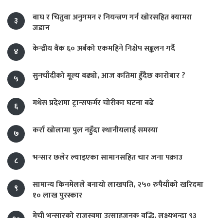
बाघ र चितुवा अनुगमन र नियन्त्रण गर्न खोरसहित क्यामरा
३
जडान
केन्द्रीय बैंक ६० अर्बको एकमहिने निक्षेप सङ्कलन गर्दै
४
सुनचाँदीको मूल्य बढ्यो, आज कतिमा हुँदैछ कारोबार ?
५
मधेस प्रदेशमा ट्रान्सफर्मर चोरीका घटना बढे
६
कर्रा खोलामा पुल नहुँदा स्थानीयलाई समस्या
७
भन्सार छलेर ल्याइएका सामानसहित चार जना पक्राउ
८
सामान्य किनमेलले बनायो लाखपति, २५० रुपैयाँको खरिदमा
९
१० लाख पुरस्कार
मेची भन्सारको राजस्वमा उत्साहजनक वृद्धि, लक्ष्यभन्दा ९३