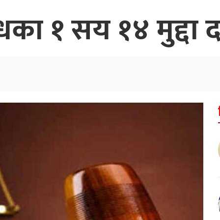
का १ सय १४ मुद्दा दर