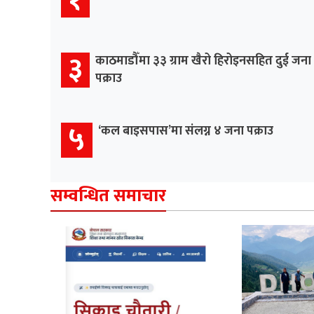
३
काठमाडौँमा ३३ ग्राम खैरो हिरोइनसहित दुई जना
पक्राउ
५
‘कल बाइसपास’मा संलग्न ४ जना पक्राउ
सम्वन्धित समाचार