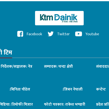
Facebook
Twitter
Youtube
रो टिम
ध निर्देशक/सञ्चालक: नेत्र
सम्पादक: चन्दा क्षेत्री
संवाददात
िनिता पौडेल
:जिबन नेपाली
कन्टेन्
िमिडिया: तिमोफी मिजार
फोटो पत्रकार: राकेश भण्डारी
प्रदेश प्र