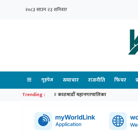
२०८३ साउन २३ शनिवार
गृहपेज
समाचार
राजनीति
फिचर
प
Trending :
काठमाडौँ महानगरपालिका
#