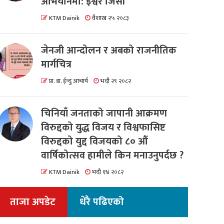
अभियानमा: इश्वर जिसी
KTM Dainik
वैशाख २५ २०८३
जेनजी आन्दोलन र अबको राजनीतिक
मार्गचित्र
प्रा. डा. ईन्दु आचार्य
भदौ २९ २०८२
चिनियाँ जनताको जापानी आक्रमण
विरुद्दको युद्ध विजय र विश्वफासिष्ट
विरुद्दको युद्द विजयको ८० औं
वार्षिकोत्सव हामीले किन मनाउनुपर्दछ ?
KTM Dainik
भदौ १४ २०८२
ताजा अपडेट
धेरै पढिएको