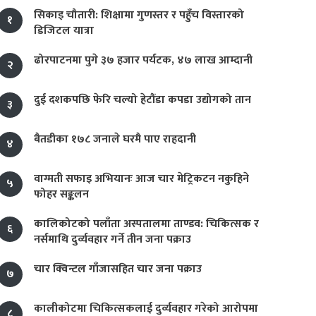
सिकाइ चौतारी: शिक्षामा गुणस्तर र पहुँच विस्तारको
१
डिजिटल यात्रा
ढोरपाटनमा पुगे ३७ हजार पर्यटक, ४७ लाख आम्दानी
२
दुई दशकपछि फेरि चल्यो हेटौंडा कपडा उद्योगको तान
३
बैतडीका १७८ जनाले घरमै पाए राहदानी
४
वाग्मती सफाइ अभियानः आज चार मेट्रिकटन नकुहिने
५
फोहर सङ्कलन
कालिकोटको पलाँता अस्पतालमा ताण्डव: चिकित्सक र
६
नर्समाथि दुर्व्यवहार गर्ने तीन जना पक्राउ
चार क्विन्टल गाँजासहित चार जना पक्राउ
७
कालीकोटमा चिकित्सकलाई दुर्व्यवहार गरेको आरोपमा
८