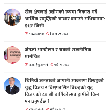
खेल क्षेत्रलाई उद्योगको रूपमा विकास गर्दै
आर्थिक समृद्धिको आधार बनाउने अभियानमा:
इश्वर जिसी
KTM Dainik
वैशाख २५ २०८३
जेनजी आन्दोलन र अबको राजनीतिक
मार्गचित्र
प्रा. डा. ईन्दु आचार्य
भदौ २९ २०८२
चिनियाँ जनताको जापानी आक्रमण विरुद्दको
युद्ध विजय र विश्वफासिष्ट विरुद्दको युद्द
विजयको ८० औं वार्षिकोत्सव हामीले किन
मनाउनुपर्दछ ?
KTM Dainik
भदौ १४ २०८२