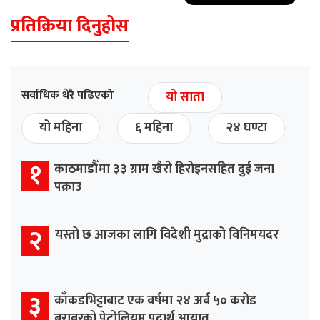
प्रतिक्रिया दिनुहोस
सर्वाधिक धेरै पढिएको
यो साता
यो महिना
६ महिना
२४ घण्टा
१
काठमाडौँमा ३३ ग्राम खैरो हिरोइनसहित दुई जना
पक्राउ
२
यस्तो छ आजका लागि विदेशी मुद्राको विनिमयदर
३
काँकडभिट्टाबाट एक वर्षमा २४ अर्ब ५० करोड
बराबरको पेट्रोलियम पदार्थ आयात