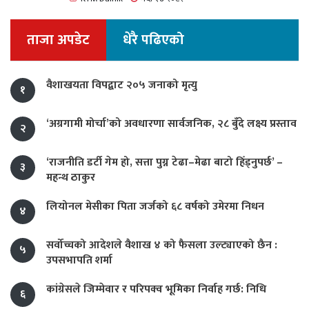
ताजा अपडेट
धेरै पढिएको
वैशाखयता विपद्बाट २०५ जनाको मृत्यु
१
‘अग्रगामी मोर्चा’को अवधारणा सार्वजनिक, २८ बुँदे लक्ष्य प्रस्ताव
२
‘राजनीति डर्टी गेम हो, सत्ता पुग्न टेढा–मेढा बाटो हिँड्नुपर्छ’ –
३
महन्थ ठाकुर
लियोनल मेसीका पिता जर्जको ६८ वर्षको उमेरमा निधन
४
सर्वोच्चको आदेशले वैशाख ४ को फैसला उल्ट्याएको छैन :
५
उपसभापति शर्मा
कांग्रेसले जिम्मेवार र परिपक्व भूमिका निर्वाह गर्छ: निधि
६