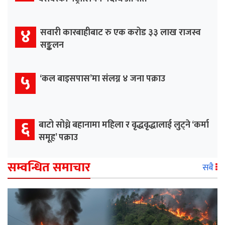
४
सवारी कारबाहीबाट रु एक करोड ३३ लाख राजस्व
सङ्कलन
५
‘कल बाइसपास’मा संलग्न ४ जना पक्राउ
६
बाटो सोध्ने बहानामा महिला र वृद्धवृद्धालाई लुट्ने ‘कर्मा
समूह’ पक्राउ
सम्वन्धित समाचार
सबै