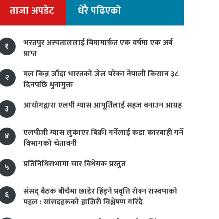
ताजा अपडेट
धेरै पढिएको
भरतपुर अस्पताललाई बिमामार्फत एक वर्षमा एक अर्ब
१
प्राप्त
मल किन्न जाँदा भारतको जेल परेका नेपाली किसान ३८
२
दिनपछि थुनामुक्त
आयोगद्वारा एलपी ग्यास आपूर्तिलाई सहज बनाउन आग्रह
३
एलपीजी ग्यास लुकाएर बिक्री गर्नेलाई कडा कारबाही गर्ने
४
विभागको चेतावनी
प्रतिनिधिसभामा चार विधेयक प्रस्तुत
५
संसद् बैठक बीचैमा छाडेर हिँड्ने प्रवृत्ति रोक्न रास्वपाको
६
पहल : सांसदहरूको हाजिरी विश्लेषण गरिँदै