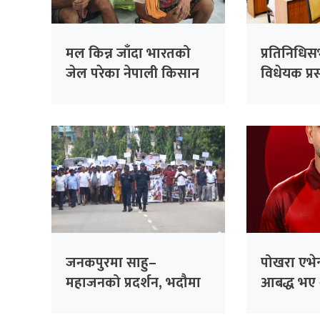
मल किन्न जाँदा भारतको
प्रतिनिधि
जेल परेका नेपाली किसान
विधेयक प्रस
३८ दिनपछि थुनामुक्त
जनकपुरमा साहु–
पोखरा एभेन्
महाजनको प्रदर्शन, भदौमा
आबद्ध भए 
सिंहदरबार घेर्ने चेतावनी
अलराउन्डर 