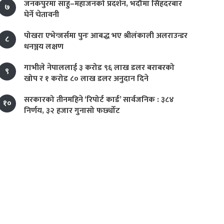
जनकपुरमा साहु–महाजनको प्रदर्शन, भदौमा सिंहदरबार
७
घेर्ने चेतावनी
पोखरा एभेन्जर्समा पुनः आबद्ध भए श्रीलंकाली अलराउन्डर
८
धनञ्जय लक्षण
गाभीले नेपाललाई ३ करोड ९६ लाख डलर बराबरको
९
खोप र १ करोड ८० लाख डलर अनुदान दिने
सरकारको तीनमहिने ‘रिपोर्ट कार्ड’ सार्वजनिक : ३८४
१०
निर्णय, ३२ हजार गुनासो फर्छ्योट