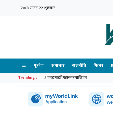
२०८३ साउन २२ शुक्रवार
गृहपेज
समाचार
राजनीति
फिचर
प
Trending :
काठमाडौँ महानगरपालिका
#