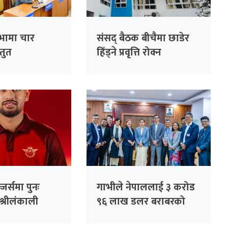
सभामा चार
संसद् बैठक बीचैमा छाडेर
्तुत
हिँड्ने प्रवृत्ति रोक्न
रास्वपाको पहल :
सांसदहरूको हाजिरी
विश्लेषण गरिँदै
जर्समा पुनः
गाभीले नेपाललाई ३ करोड
श्रीलंकाली
९६ लाख डलर बराबरको
धनञ्जय लक्षण
खोप र १ करोड ८० लाख