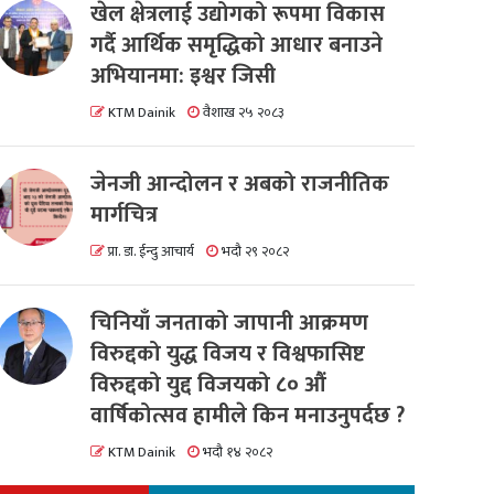
खेल क्षेत्रलाई उद्योगको रूपमा विकास
गर्दै आर्थिक समृद्धिको आधार बनाउने
अभियानमा: इश्वर जिसी
KTM Dainik
वैशाख २५ २०८३
जेनजी आन्दोलन र अबको राजनीतिक
मार्गचित्र
प्रा. डा. ईन्दु आचार्य
भदौ २९ २०८२
चिनियाँ जनताको जापानी आक्रमण
विरुद्दको युद्ध विजय र विश्वफासिष्ट
विरुद्दको युद्द विजयको ८० औं
वार्षिकोत्सव हामीले किन मनाउनुपर्दछ ?
KTM Dainik
भदौ १४ २०८२