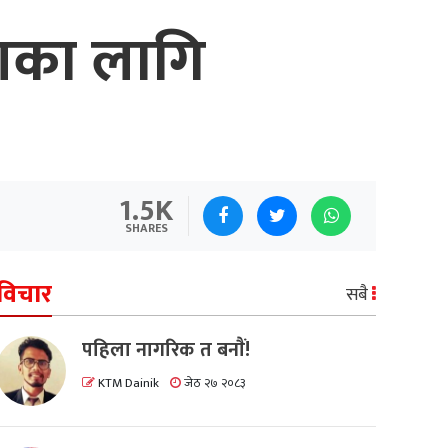
ाणका लागि
1.5K
SHARES
विचार
सबै
पहिला नागरिक त बनाैं!
KTM Dainik
जेठ २७ २०८३