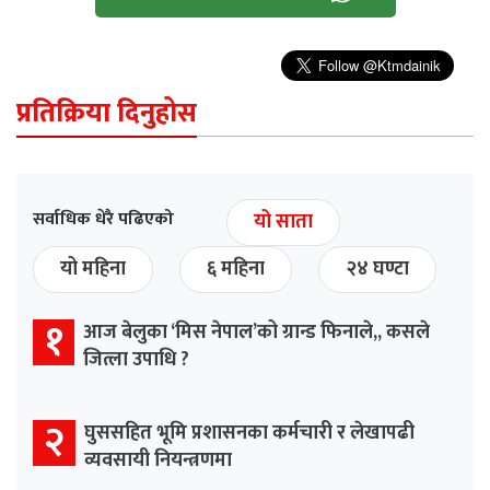
प्रतिक्रिया दिनुहोस
सर्वाधिक धेरै पढिएको
यो साता
यो महिना
६ महिना
२४ घण्टा
१
आज बेलुका ‘मिस नेपाल’को ग्रान्ड फिनाले,, कसले
जित्ला उपाधि ?
२
घुससहित भूमि प्रशासनका कर्मचारी र लेखापढी
व्यवसायी नियन्त्रणमा