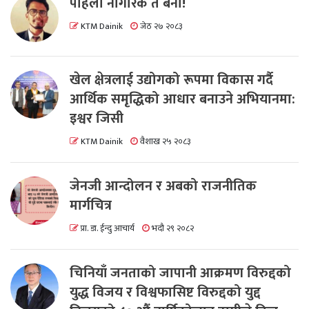
पहिला नागरिक त बनाैं!
KTM Dainik
जेठ २७ २०८३
खेल क्षेत्रलाई उद्योगको रूपमा विकास गर्दै
आर्थिक समृद्धिको आधार बनाउने अभियानमा:
इश्वर जिसी
KTM Dainik
वैशाख २५ २०८३
जेनजी आन्दोलन र अबको राजनीतिक
मार्गचित्र
प्रा. डा. ईन्दु आचार्य
भदौ २९ २०८२
चिनियाँ जनताको जापानी आक्रमण विरुद्दको
युद्ध विजय र विश्वफासिष्ट विरुद्दको युद्द