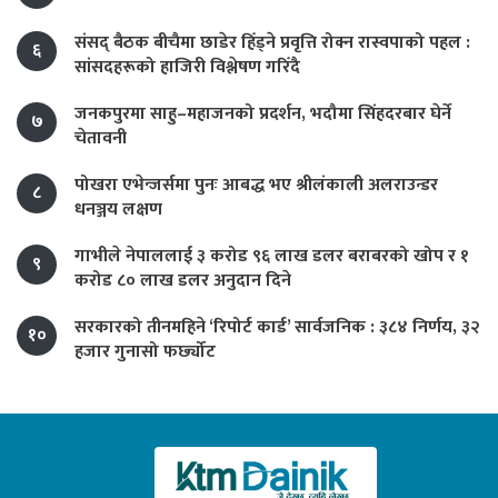
संसद् बैठक बीचैमा छाडेर हिँड्ने प्रवृत्ति रोक्न रास्वपाको पहल :
६
सांसदहरूको हाजिरी विश्लेषण गरिँदै
जनकपुरमा साहु–महाजनको प्रदर्शन, भदौमा सिंहदरबार घेर्ने
७
चेतावनी
पोखरा एभेन्जर्समा पुनः आबद्ध भए श्रीलंकाली अलराउन्डर
८
धनञ्जय लक्षण
गाभीले नेपाललाई ३ करोड ९६ लाख डलर बराबरको खोप र १
९
करोड ८० लाख डलर अनुदान दिने
सरकारको तीनमहिने ‘रिपोर्ट कार्ड’ सार्वजनिक : ३८४ निर्णय, ३२
१०
हजार गुनासो फर्छ्योट