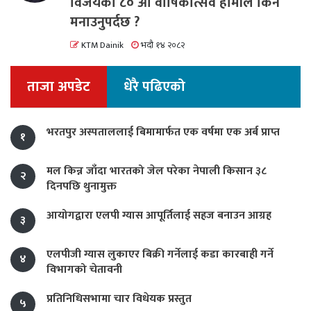
विजयको ८० औं वार्षिकोत्सव हामीले किन
मनाउनुपर्दछ ?
KTM Dainik
भदौ १४ २०८२
ताजा अपडेट
धेरै पढिएको
भरतपुर अस्पताललाई बिमामार्फत एक वर्षमा एक अर्ब प्राप्त
१
मल किन्न जाँदा भारतको जेल परेका नेपाली किसान ३८
२
दिनपछि थुनामुक्त
आयोगद्वारा एलपी ग्यास आपूर्तिलाई सहज बनाउन आग्रह
३
एलपीजी ग्यास लुकाएर बिक्री गर्नेलाई कडा कारबाही गर्ने
४
विभागको चेतावनी
प्रतिनिधिसभामा चार विधेयक प्रस्तुत
५