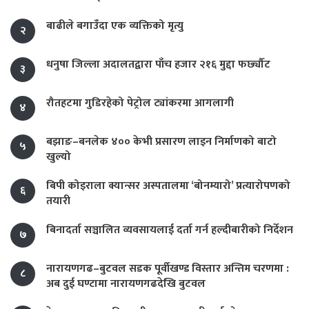
बाढीले बगाउँदा एक व्यक्तिको मृत्यु
२
धनुषा जिल्ला अदालतद्वारा पाँच हजार २१६ मुद्दा फर्छ्यौट
३
रौतहटमा गुडिरहेको पेट्रोल ट्यांकरमा आगलागी
४
बझाङ–बनलेक ४०० केभी प्रसारण लाइन निर्माणको बाटो
५
खुल्यो
बिपी कोइराला क्यान्सर अस्पतालमा ‘बोनम्यारो’ प्रत्यारोपणको
६
तयारी
बिनादर्ता सञ्चालित व्यवसायलाई दर्ता गर्न हल्दीबारीको निर्देशन
७
नारायणगढ–बुटवल सडक पूर्वीखण्ड विस्तार अन्तिम चरणमा :
८
अब दुई घण्टामा नारायणगढदेखि बुटवल