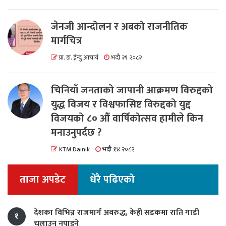
जेनजी आन्दोलन र अबको राजनीतिक
मार्गचित्र
प्रा. डा. ईन्दु आचार्य
भदौ २९ २०८२
चिनियाँ जनताको जापानी आक्रमण विरुद्दको
युद्ध विजय र विश्वफासिष्ट विरुद्दको युद्द
विजयको ८० औं वार्षिकोत्सव हामीले किन
मनाउनुपर्दछ ?
KTM Dainik
भदौ १४ २०८२
ताजा अपडेट
धेरै पढिएको
देशका विभिन्न राजमार्ग अवरुद्ध, केही सडकमा राति गाडी
१
चलाउन नपाइने