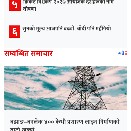
५
क्रिकेट विश्वकप-२०२७ आयोजक देशहरूको नाम
घोषणा
६
सुनको मूल्य आजपनि बढ्यो, चाँदी पनि महँगियो
सम्वन्धित समाचार
सबै
बझाङ–बनलेक ४०० केभी प्रसारण लाइन निर्माणको
बाटो खुल्यो