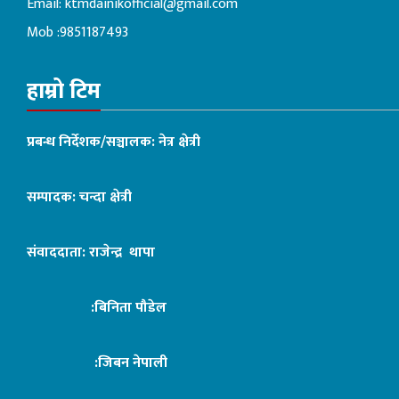
Email:
ktmdainikofficial@gmail.com
Mob :9851187493
हाम्रो टिम
प्रबन्ध निर्देशक/सञ्चालक: नेत्र क्षेत्री
सम्पादक: चन्दा क्षेत्री
संवाददाता: राजेन्द्र थापा
:बिनिता पौडेल
:जिबन नेपाली