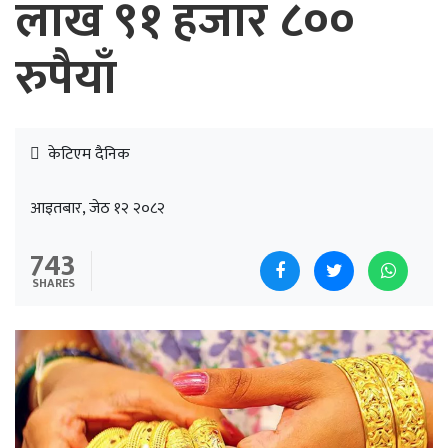
लाख ९१ हजार ८००
रुपैयाँ
केटिएम दैनिक
आइतबार, जेठ १२ २०८२
743
SHARES