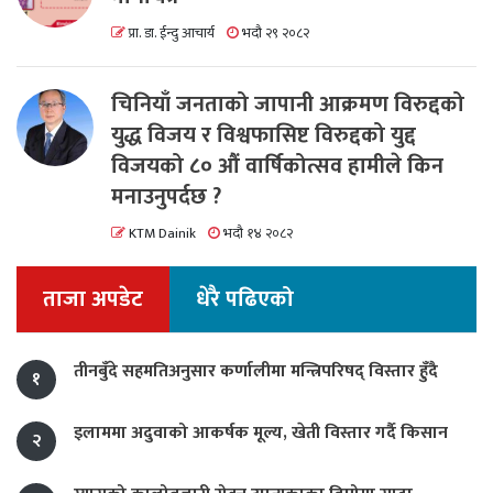
प्रा. डा. ईन्दु आचार्य
भदौ २९ २०८२
चिनियाँ जनताको जापानी आक्रमण विरुद्दको
युद्ध विजय र विश्वफासिष्ट विरुद्दको युद्द
विजयको ८० औं वार्षिकोत्सव हामीले किन
मनाउनुपर्दछ ?
KTM Dainik
भदौ १४ २०८२
ताजा अपडेट
धेरै पढिएको
तीनबुँदे सहमतिअनुसार कर्णालीमा मन्त्रिपरिषद् विस्तार हुँदै
१
इलाममा अदुवाको आकर्षक मूल्य, खेती विस्तार गर्दै किसान
२