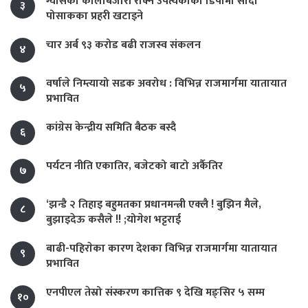
ग्यासको कालोबजारी रोक्न उपत्यकाका डिपोमा सादा
३
पोसाकका प्रहरी खटाइने
चार अर्ब ९३ करोड बढी राजस्व संकलन
४
वर्षाले निम्त्यायो सडक अवरोध : विभिन्न राजमार्गमा यातायात
५
प्रभावित
कांग्रेस केन्द्रीय समिति बैठक बस्दै
६
पर्यटन नीति एकातिर, बजेटको बाटो अर्कैतिर
७
‘झन्डै २ तिहाइ बहुमतका प्रधानमन्त्री एक्लै ! बुझिन मैले,
८
बुझाइदेऊ कसैले !! ;योगेश भट्टराई
बाढी-पहिराेका कारण देशका विभिन्न राजमार्गमा यातायात
९
प्रभावित
एनपीएल तेस्रो संस्करण कात्तिक ९ देखि मङ्सिर ५ सम्म
१०