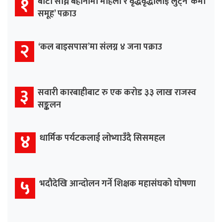
१
बाटो सोध्ने बहानामा महिला र वृद्धवृद्धालाई लुट्ने ‘कर्मा
समूह’ पक्राउ
२
‘कल बाइसपास’मा संलग्न ४ जना पक्राउ
३
सवारी कारबाहीबाट रु एक करोड ३३ लाख राजस्व
सङ्कलन
४
धार्मिक पर्यटकलाई लोभ्याउँदै सिसमहल
५
भदौदेखि आन्दोलन गर्ने शिक्षक महासंघको घोषणा