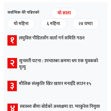
सर्वाधिक धेरै पढिएको
यो साता
यो महिना
६ महिना
२४ घण्टा
१
लघुवित्त पीडितसँग वार्ता गर्न समिति गठन
२
सुनसरी घटना : उपचारका क्रममा थप एक युवकको
मृत्यु
३
मौलिक संस्कृतिः खिर खाएर मनाइँदै साउन १५
४
स्वास्थ्य बीमा बोर्डको अध्यक्षमा डा. प्याकुरेल नियुक्त