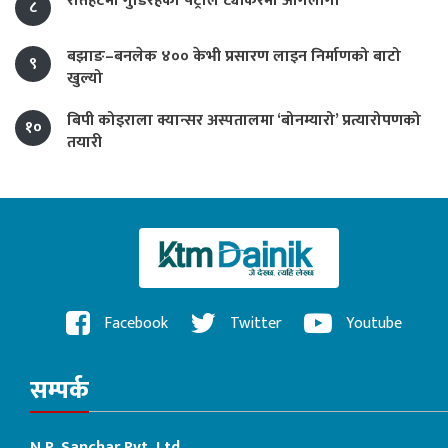
रौतहटमा गुडिरहेको पेट्रोल ट्यांकरमा आगलागी
८
बझाङ–बनलेक ४०० केभी प्रसारण लाइन निर्माणको बाटो
९
खुल्यो
बिपी कोइराला क्यान्सर अस्पतालमा ‘बोनम्यारो’ प्रत्यारोपणको
१०
तयारी
Facebook
Twitter
Youtube
सम्पर्क
N.P. Sanchar Pvt. Ltd