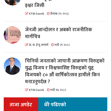
इश्वर जिसी
KTM Dainik
वैशाख २५ २०८३
जेनजी आन्दोलन र अबको राजनीतिक
मार्गचित्र
प्रा. डा. ईन्दु आचार्य
भदौ २९ २०८२
चिनियाँ जनताको जापानी आक्रमण विरुद्दको
युद्ध विजय र विश्वफासिष्ट विरुद्दको युद्द
विजयको ८० औं वार्षिकोत्सव हामीले किन
मनाउनुपर्दछ ?
KTM Dainik
भदौ १४ २०८२
ताजा अपडेट
धेरै पढिएको