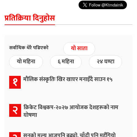
प्रतिक्रिया दिनुहोस
सर्वाधिक धेरै पढिएको
यो साता
यो महिना
६ महिना
२४ घण्टा
१
मौलिक संस्कृतिः खिर खाएर मनाइँदै साउन १५
२
क्रिकेट विश्वकप-२०२७ आयोजक देशहरूको नाम
घोषणा
सुनको मूल्य आजपनि बढ्यो, चाँदी पनि महँगियो