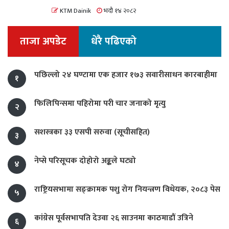
KTM Dainik
भदौ १४ २०८२
ताजा अपडेट
धेरै पढिएको
पछिल्लो २४ घण्टामा एक हजार १७३ सवारीसाधन कारबाहीमा
१
फिलिपिन्समा पहिरोमा परी चार जनाको मृत्यु
२
सशस्त्रका ३३ एसपी सरुवा (सूचीसहित)
३
नेप्से परिसूचक दोहोरो अङ्कले घट्यो
४
राष्ट्रियसभामा सङ्क्रामक पशु रोग नियन्त्रण विधेयक, २०८३ पेस
५
कांग्रेस पूर्वसभापति देउवा २६ साउनमा काठमाडौं उत्रिने
६