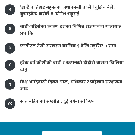
‘झन्डै २ तिहाइ बहुमतका प्रधानमन्त्री एक्लै ! बुझिन मैले,
५
बुझाइदेऊ कसैले !! ;योगेश भट्टराई
बाढी-पहिराेका कारण देशका विभिन्न राजमार्गमा यातायात
६
प्रभावित
एनपीएल तेस्रो संस्करण कात्तिक ९ देखि मङ्सिर ५ सम्म
७
हरेक वर्ष कोशीको बाढी र कटानको दोहोरो त्रासमा चिलिया
८
टापु
विश्व आदिवासी दिवस आज, अधिकार र पहिचान संरक्षणमा
९
जोड
सात महिनाको सम्झौता, दुई वर्षमा सकिएन
१०