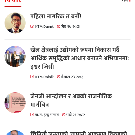
सबै
पहिला नागरिक त बनाैं!
KTM Dainik
जेठ २७ २०८३
खेल क्षेत्रलाई उद्योगको रूपमा विकास गर्दै
आर्थिक समृद्धिको आधार बनाउने अभियानमा:
इश्वर जिसी
KTM Dainik
वैशाख २५ २०८३
जेनजी आन्दोलन र अबको राजनीतिक
मार्गचित्र
प्रा. डा. ईन्दु आचार्य
भदौ २९ २०८२
चिनियाँ जनताको जापानी आक्रमण विरुद्दको