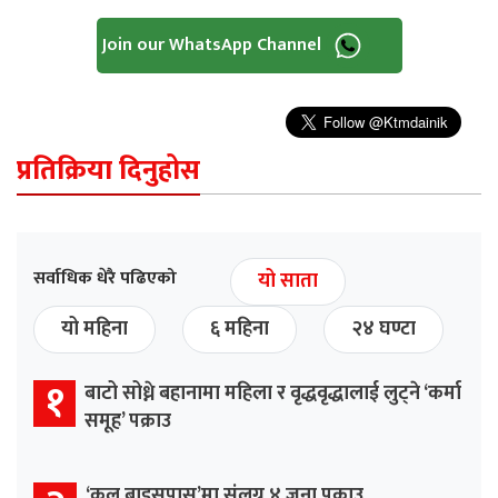
Join our WhatsApp Channel
प्रतिक्रिया दिनुहोस
सर्वाधिक धेरै पढिएको
यो साता
यो महिना
६ महिना
२४ घण्टा
१
बाटो सोध्ने बहानामा महिला र वृद्धवृद्धालाई लुट्ने ‘कर्मा
समूह’ पक्राउ
‘कल बाइसपास’मा संलग्न ४ जना पक्राउ