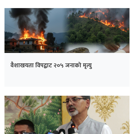
वैशाखयता विपद्बाट २०५ जनाको मृत्यु