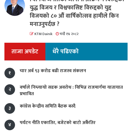
युद्ध विजय र विश्वफासिष्ट विरुद्दको युद्द
विजयको ८० औं वार्षिकोत्सव हामीले किन
मनाउनुपर्दछ ?
KTM Dainik
भदौ १४ २०८२
ताजा अपडेट
धेरै पढिएको
चार अर्ब ९३ करोड बढी राजस्व संकलन
१
वर्षाले निम्त्यायो सडक अवरोध : विभिन्न राजमार्गमा यातायात
२
प्रभावित
कांग्रेस केन्द्रीय समिति बैठक बस्दै
३
पर्यटन नीति एकातिर, बजेटको बाटो अर्कैतिर
४