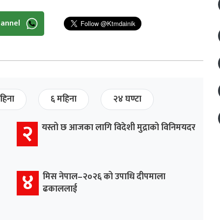
hannel
हिना
६ महिना
२४ घण्टा
२
यस्तो छ आजका लागि विदेशी मुद्राको विनिमयदर
४
मिस नेपाल–२०२६ को उपाधि दीपमाला
ढकाललाई