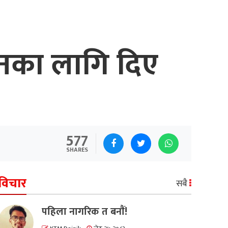
,
थनका लागि दिए
577
SHARES
विचार
सबै
पहिला नागरिक त बनाैं!