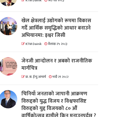
KTM Dainik
जेठ २७ २०८३
खेल क्षेत्रलाई उद्योगको रूपमा विकास
गर्दै आर्थिक समृद्धिको आधार बनाउने
अभियानमा: इश्वर जिसी
KTM Dainik
वैशाख २५ २०८३
जेनजी आन्दोलन र अबको राजनीतिक
मार्गचित्र
प्रा. डा. ईन्दु आचार्य
भदौ २९ २०८२
चिनियाँ जनताको जापानी आक्रमण
विरुद्दको युद्ध विजय र विश्वफासिष्ट
विरुद्दको युद्द विजयको ८० औं
वार्षिकोत्सव हामीले किन मनाउनुपर्दछ ?