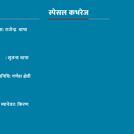
स्पेसल कभरेज
ा: राजेन्द्र थापा
ट : सृजना थापा
तिनिधि: गणेश क्षेत्री
ङ म्यानेजर: किरण