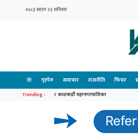
२०८३ साउन २३ शनिवार
गृहपेज
समाचार
राजनीति
फिचर
प
Trending :
काठमाडौँ महानगरपालिका
#