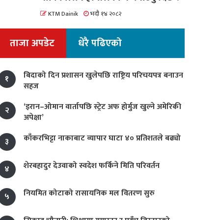
KTM Dainik
भदौ १४ २०८२
ताजा अपडेट
धेरै पढिएको
बिदाको दिन प्रशासन खुलेपछि राष्ट्रिय परिचयपत्र बनाउन
१
सहज
‘इरान–ओमान वार्तापछि स्ट्रेट अफ होर्मुज खुल्ने अमेरिकी
२
अपेक्षा’
काँकरभिट्टा नाकाबाट व्यापार घाटा ४० प्रतिशतले बढ्यो
३
शेरबहादुर देउवाको स्वदेश फर्किने मिति परिवर्तन
४
नियमित कोटाको रासायनिक मल वितरण सुरु
५