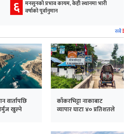
६
मनसुनको प्रभाव कायम, केही स्थानमा भारी
वर्षाको पूर्वानुमान
सबै
न वार्तापछि
काँकरभिट्टा नाकाबाट
र्मुज खुल्ने
व्यापार घाटा ४० प्रतिशतले
क्षा’
बढ्यो