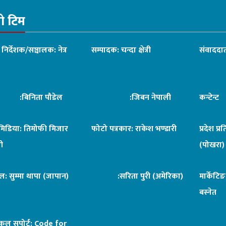
रो टिम
ध निर्देशक/सञ्चालक: नेत्र
सम्पादक: चन्दा क्षेत्री
संवाददात
िनिता पौडेल
:जिबन नेपाली
कन्टेन्
िमिडिया: तिमोफी मिजार
फोटो पत्रकार: राकेश भण्डारी
प्रदेश प्र
ी
(पोखरा)
ल: सुम्मा थापा (जापान)
:सरिता पुरी (अमेरिका)
मार्केटि
बस्नेत
िकल सपोर्ट:
Code for