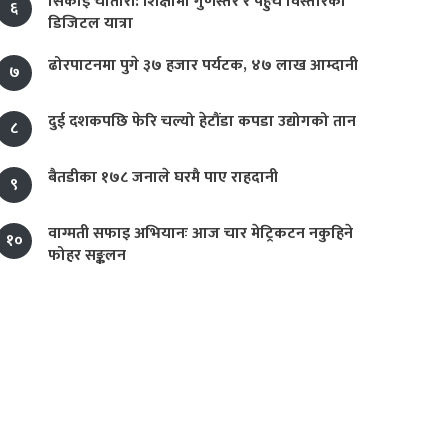
सिकाइ चौतारी: शिक्षामा गुणस्तर र पहुँच विस्तारको
६
डिजिटल यात्रा
ढोरपाटनमा पुगे ३७ हजार पर्यटक, ४७ लाख आम्दानी
७
दुई दशकपछि फेरि चल्यो हेटौंडा कपडा उद्योगको तान
८
बैतडीका १७८ जनाले घरमै पाए राहदानी
९
वाग्मती सफाइ अभियानः आज चार मेट्रिकटन नकुहिने
१०
फोहर सङ्कलन