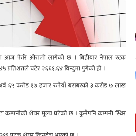
ा आज फेरि ओरालो लागेको छ । बिहीबार नेपाल स्टक
.४५ प्रतिशतले घटेर २६६१.६४ विन्दुमा पुगेको हो ।
१ अर्ब ६५ करोड १७ हजार रुपैयाँ बराबरको ३ करोड ७ लाख
 कम्पनीको शेयर मूल्य घटेको छ । कुनैपनि कम्पनी स्थिर
र ३१९ पटक शेयर किनबेच भएको छ ।