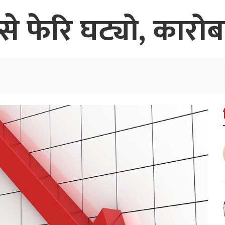
्से फेरि घट्यो, कारो