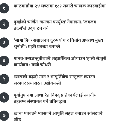
काठमाडौंमा २४ घण्टामा १८१ सवारी चालक कारबाहीमा
१
दुबईको चर्चित ‘जमजम पर्फ्युम्स’ नेपालमा, ‘जमजम
२
ब्रदर्स’ले उद्घाटन गर्ने
‘सामाजिक सञ्जालको दुरुपयोग र वित्तीय अपराध मुख्य
३
चुनौती’: प्रहरी प्रवक्ता काफ्ले
मानव-वन्यजन्तुबीचको सहअस्तित्व जोगाउन ‘हात्ती सेन्चुरी’
४
कार्यक्रम : मन्त्री चौधरी
ग्यासको बढ्दो माग र आपूर्तिबीच सन्तुलन ल्याउन
५
सरकार प्रयासरतः उद्योगमन्त्री
पूर्वानुमानमा आधारित विपद् प्रतिकार्यलाई स्थानीय
६
तहसम्म संस्थागत गर्ने प्रतिबद्धता
खाना पकाउने ग्यासको आपूर्ति सहज बनाउन सांसदको
७
जोड