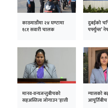
काठमाडौंमा २४ घण्टामा
दुबईको चर
१८१ सवारी चालक
पर्फ्युम्स’
कारबाहीमा
ब्रदर्स’ले उद
मानव-वन्यजन्तुबीचको
ग्यासको बढ
सहअस्तित्व जोगाउन ‘हात्ती
आपूर्तिबीच
सेन्चुरी’ कार्यक्रम : मन्त्री
सरकार प्र