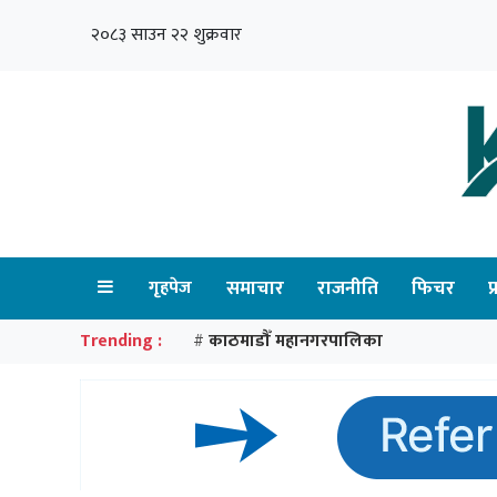
२०८३ साउन २२ शुक्रवार
गृहपेज
समाचार
राजनीति
फिचर
प
Trending :
काठमाडौँ महानगरपालिका
#