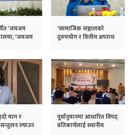
्चित ‘जमजम
‘सामाजिक सञ्जालको
 नेपालमा, ‘जमजम
दुरुपयोग र वित्तीय अपराध
्घाटन गर्ने
मुख्य चुनौती’: प्रहरी प्रवक्ता
काफ्ले
्दो माग र
पूर्वानुमानमा आधारित विपद्
 सन्तुलन ल्याउन
प्रतिकार्यलाई स्थानीय
यासरतः
तहसम्म संस्थागत गर्ने