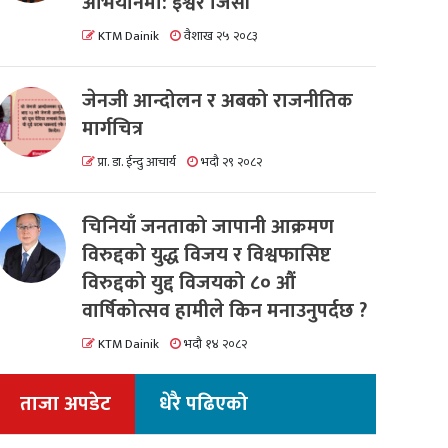
अभियानमा: इश्वर जिसी
KTM Dainik
वैशाख २५ २०८३
जेनजी आन्दोलन र अबको राजनीतिक
मार्गचित्र
प्रा. डा. ईन्दु आचार्य
भदौ २९ २०८२
चिनियाँ जनताको जापानी आक्रमण
विरुद्दको युद्ध विजय र विश्वफासिष्ट
विरुद्दको युद्द विजयको ८० औं
वार्षिकोत्सव हामीले किन मनाउनुपर्दछ ?
KTM Dainik
भदौ १४ २०८२
ताजा अपडेट
धेरै पढिएको