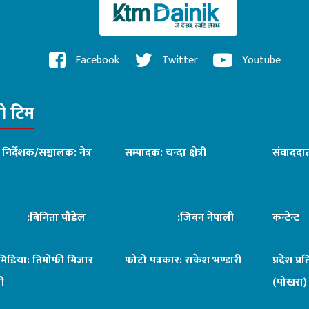
Facebook
Twitter
Youtube
रो टिम
ध निर्देशक/सञ्चालक: नेत्र
सम्पादक: चन्दा क्षेत्री
संवाददात
िनिता पौडेल
:जिबन नेपाली
कन्टेन्
िमिडिया: तिमोफी मिजार
फोटो पत्रकार: राकेश भण्डारी
प्रदेश प्र
ी
(पोखरा)