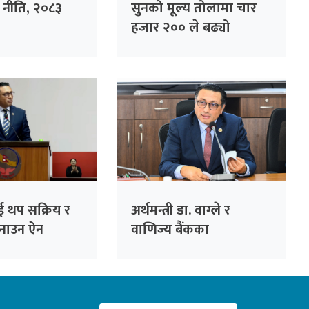
ृषि नीति, २०८३
सुनको मूल्य तोलामा चार
हजार २०० ले बढ्यो
लाई थप सक्रिय र
अर्थमन्त्री डा. वाग्ले र
बनाउन ऐन
वाणिज्य बैंकका
्यकः अर्थमन्त्री
सीईओहरूबीच आज
छलफल हुँदै