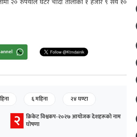
ामा २० रुपैयाँले घटेर चाँदी तोलाको १ हजार ९ सय १०
hannel
हिना
६ महिना
२४ घण्टा
२
क्रिकेट विश्वकप-२०२७ आयोजक देशहरूको नाम
घोषणा