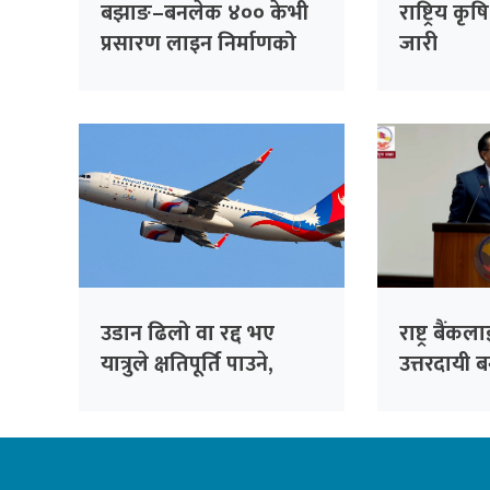
बझाङ–बनलेक ४०० केभी
राष्ट्रिय क
प्रसारण लाइन निर्माणको
जारी
बाटो खुल्यो
उडान ढिलो वा रद्द भए
राष्ट्र बैंक
यात्रुले क्षतिपूर्ति पाउने,
उत्तरदायी 
दुर्घटनामा मृत्यु भए डेढ
संशोधन आवश
करोडसम्म दिने प्रस्ताव
डा वाग्ले