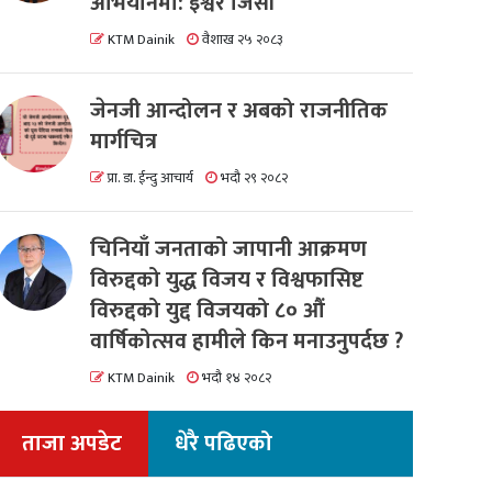
अभियानमा: इश्वर जिसी
KTM Dainik
वैशाख २५ २०८३
जेनजी आन्दोलन र अबको राजनीतिक
मार्गचित्र
प्रा. डा. ईन्दु आचार्य
भदौ २९ २०८२
चिनियाँ जनताको जापानी आक्रमण
विरुद्दको युद्ध विजय र विश्वफासिष्ट
विरुद्दको युद्द विजयको ८० औं
वार्षिकोत्सव हामीले किन मनाउनुपर्दछ ?
KTM Dainik
भदौ १४ २०८२
ताजा अपडेट
धेरै पढिएको