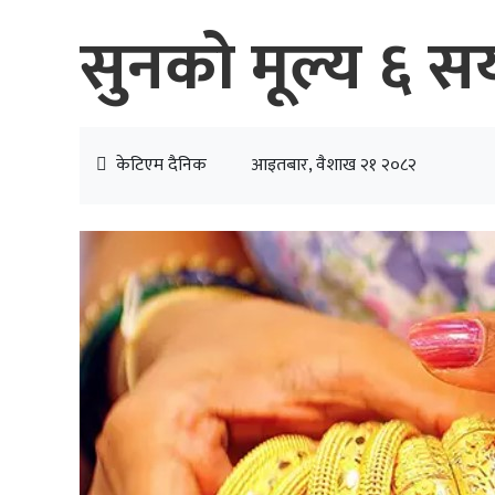
सुनको मूल्य ६ सय
केटिएम दैनिक
आइतबार, वैशाख २१ २०८२