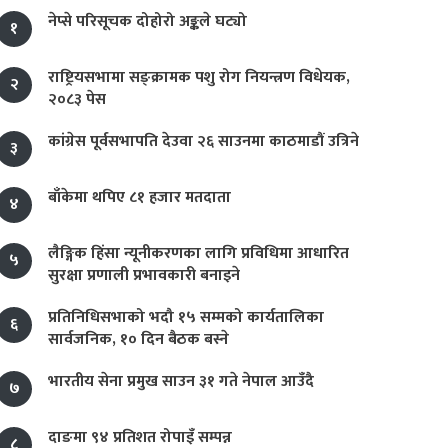
नेप्से परिसूचक दोहोरो अङ्कले घट्यो
१
राष्ट्रियसभामा सङ्क्रामक पशु रोग नियन्त्रण विधेयक,
२
२०८३ पेस
कांग्रेस पूर्वसभापति देउवा २६ साउनमा काठमाडौं उत्रिने
३
बाँकेमा थपिए ८१ हजार मतदाता
४
लैङ्गिक हिंसा न्यूनीकरणका लागि प्रविधिमा आधारित
५
सुरक्षा प्रणाली प्रभावकारी बनाइने
प्रतिनिधिसभाको भदौ १५ सम्मको कार्यतालिका
६
सार्वजनिक, १० दिन बैठक बस्ने
भारतीय सेना प्रमुख साउन ३१ गते नेपाल आउँदै
७
दाङमा ९४ प्रतिशत रोपाइँ सम्पन्न
८