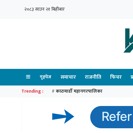
२०८३ साउन २१ बिहीबार
गृहपेज
समाचार
राजनीति
फिचर
प
Trending :
काठमाडौँ महानगरपालिका
#