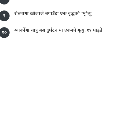
रोल्पामा खोलाले बगाउँदा एक वृद्धको *मृ*त्यु
९
ग्वार्कोमा यात्रु बस दुर्घटनामा एकको मृत्यु, १९ घाइते
१०