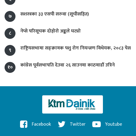
सशस्त्रका ३३ एसपी सरुवा (सूचीसहित)
७
नेप्से परिसूचक दोहोरो अङ्कले घट्यो
८
राष्ट्रियसभामा सङ्क्रामक पशु रोग नियन्त्रण विधेयक, २०८३ पेस
९
कांग्रेस पूर्वसभापति देउवा २६ साउनमा काठमाडौं उत्रिने
१०
Facebook
Twitter
Youtube