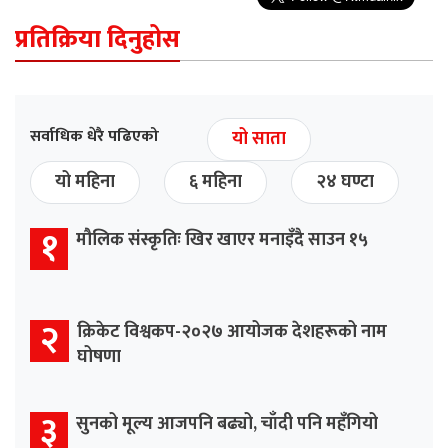
प्रतिक्रिया दिनुहोस
सर्वाधिक धेरै पढिएको
यो साता
यो महिना
६ महिना
२४ घण्टा
१
मौलिक संस्कृतिः खिर खाएर मनाइँदै साउन १५
२
क्रिकेट विश्वकप-२०२७ आयोजक देशहरूको नाम
घोषणा
३
सुनको मूल्य आजपनि बढ्यो, चाँदी पनि महँगियो