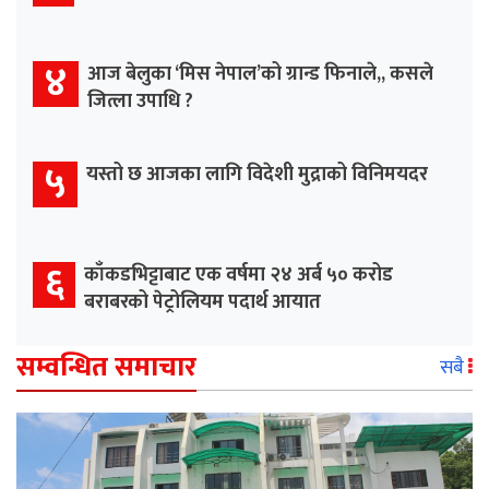
४
आज बेलुका ‘मिस नेपाल’को ग्रान्ड फिनाले,, कसले
जित्ला उपाधि ?
५
यस्तो छ आजका लागि विदेशी मुद्राको विनिमयदर
६
काँकडभिट्टाबाट एक वर्षमा २४ अर्ब ५० करोड
बराबरको पेट्रोलियम पदार्थ आयात
सम्वन्धित समाचार
सबै