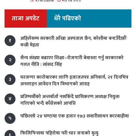
KTM Dainik
भदौ १४ २०८२
ताजा अपडेट
धेरै पढिएको
अहिलेसम्म सरकारी आँखा अस्पताल छैन, कोशीमा बनाउँदैछौँः
१
मन्त्री मेहता
सैन्य संख्या बढाएर शिक्षा–रोजगारी बेवास्ता गर्नु सरकारको
२
गलत नीति : सांसद सिंह
घरजग्गा कारोबारका लागि इजाजतपत्र अनिवार्य, २१ दिनभित्र
३
अनलाइन आवेदन दिन विभागको आग्रह
प्रतिष्पर्धीको अन्तर्वार्ता नसकिँदै प्राधिकरण अध्यक्ष नियुक्त
४
गरिएको भन्दै काँग्रेसको आपत्ति
पछिल्लो २४ घण्टामा एक हजार १७३ सवारीसाधन कारबाहीमा
५
फिलिपिन्समा पहिरोमा परी चार जनाको मृत्यु
६