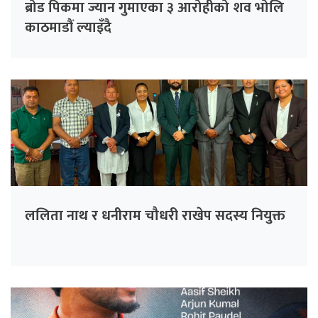
ब्रोड पिकमा ज्यान गुमाएका ३ आरोहीको शव भोलि
काठमाडौं ल्याइँदै
ललिता नाथ र धनीराम चौधरी राखेप सदस्य नियुक्त