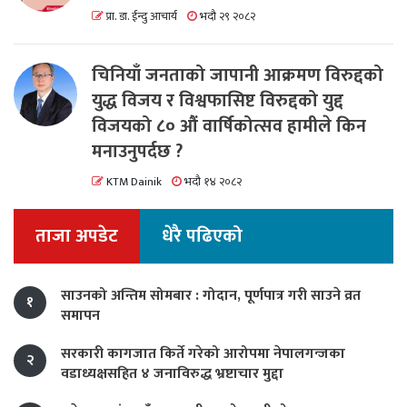
प्रा. डा. ईन्दु आचार्य
भदौ २९ २०८२
चिनियाँ जनताको जापानी आक्रमण विरुद्दको
युद्ध विजय र विश्वफासिष्ट विरुद्दको युद्द
विजयको ८० औं वार्षिकोत्सव हामीले किन
मनाउनुपर्दछ ?
KTM Dainik
भदौ १४ २०८२
ताजा अपडेट
धेरै पढिएको
साउनको अन्तिम सोमबार : गोदान, पूर्णपात्र गरी साउने व्रत
१
समापन
सरकारी कागजात किर्ते गरेको आरोपमा नेपालगन्जका
२
वडाध्यक्षसहित ४ जनाविरुद्ध भ्रष्टाचार मुद्दा