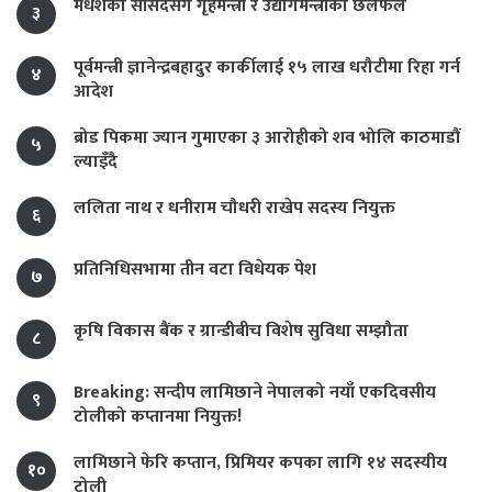
मधेशका सांसदसँग गृहमन्त्री र उद्योगमन्त्रीको छलफल
३
पूर्वमन्त्री ज्ञानेन्द्रबहादुर कार्कीलाई १५ लाख धरौटीमा रिहा गर्न
४
आदेश
ब्रोड पिकमा ज्यान गुमाएका ३ आरोहीको शव भोलि काठमाडौं
५
ल्याइँदै
ललिता नाथ र धनीराम चौधरी राखेप सदस्य नियुक्त
६
प्रतिनिधिसभामा तीन वटा विधेयक पेश
७
कृषि विकास बैंक र ग्रान्डीबीच विशेष सुविधा सम्झौता
८
Breaking: सन्दीप लामिछाने नेपालको नयाँ एकदिवसीय
९
टोलीको कप्तानमा नियुक्त!
लामिछाने फेरि कप्तान, प्रिमियर कपका लागि १४ सदस्यीय
१०
टोली