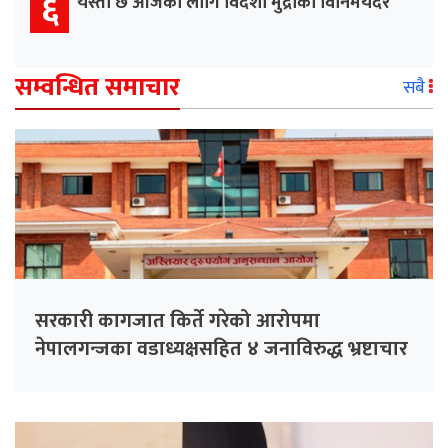
६
यस्तो छ आजका लागि विदेशी मुद्राको विनिमयदर
सम्वन्धित समाचार
सबै
सरकारी कागजात किर्ते गरेको आरोपमा
नेपालगन्जका वडाध्यक्षसहित ४ जनाविरुद्ध भ्रष्टाचार
मुद्दा