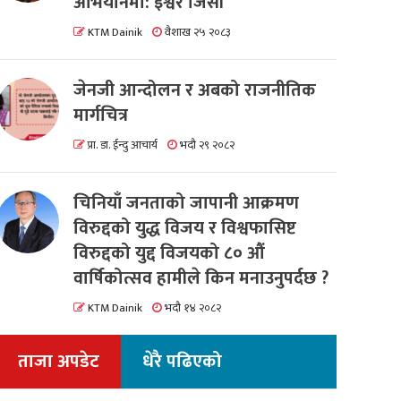
अभियानमा: इश्वर जिसी
KTM Dainik
वैशाख २५ २०८३
जेनजी आन्दोलन र अबको राजनीतिक
मार्गचित्र
प्रा. डा. ईन्दु आचार्य
भदौ २९ २०८२
चिनियाँ जनताको जापानी आक्रमण
विरुद्दको युद्ध विजय र विश्वफासिष्ट
विरुद्दको युद्द विजयको ८० औं
वार्षिकोत्सव हामीले किन मनाउनुपर्दछ ?
KTM Dainik
भदौ १४ २०८२
ताजा अपडेट
धेरै पढिएको