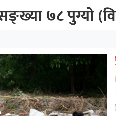
 सङ्ख्या ७८ पुग्यो 