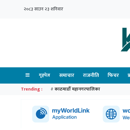
२०८३ साउन २३ शनिवार
गृहपेज
समाचार
राजनीति
फिचर
प
Trending :
काठमाडौँ महानगरपालिका
#