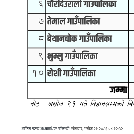
अन्तिम पटक अध्यावधिक गरिएको:
सोमबार, असोज २१ २०८१ ०८:१२:३२