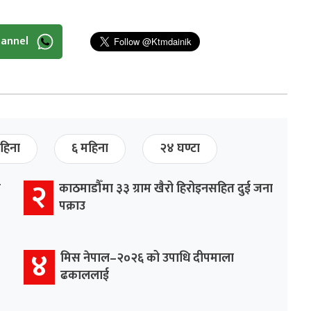
hannel
हिना
६ महिना
२४ घण्टा
२
र
काठमाडौँमा ३३ ग्राम खैरो हिरोइनसहित दुई जना
पक्राउ
४
मिस नेपाल–२०२६ को उपाधि दीपमाला
ढकाललाई