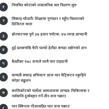
नियमित कोटाको रासायनिक मल वितरण सुरु
१
सिकाइ चौतारी: शिक्षामा गुणस्तर र पहुँच विस्तारको
२
डिजिटल यात्रा
ढोरपाटनमा पुगे ३७ हजार पर्यटक, ४७ लाख आम्दानी
३
दुई दशकपछि फेरि चल्यो हेटौंडा कपडा उद्योगको तान
४
बैतडीका १७८ जनाले घरमै पाए राहदानी
५
वाग्मती सफाइ अभियानः आज चार मेट्रिकटन नकुहिने
६
फोहर सङ्कलन
कालिकोटको पलाँता अस्पतालमा ताण्डव: चिकित्सक र
७
नर्समाथि दुर्व्यवहार गर्ने तीन जना पक्राउ
चार क्विन्टल गाँजासहित चार जना पक्राउ
८